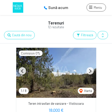
Sună acum
Meniu
Terenuri
12 rezultate
Caută din nou
Filtrează
Comision 0%
Previous
Next
1
/
8
Harta
Teren intravilan de vanzare - Vistisoara
18,000 €