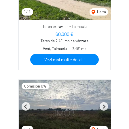
1
/
4
Harta
Teren extravilan - Talmaciu
60,000 €
Teren de 2,491 mp de vânzare
Vest, Talmaciu
2,491 mp
Vezi mai multe detalii
Comision 0%
Previous
Next