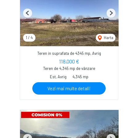
Previous
Next
1
/
4
Harta
Teren in suprafata de 4345 mp, Avrig
118,000 €
Teren de 4,345 mp de vânzare
Est, Avrig
4,345 mp
Vezi mai multe detalii