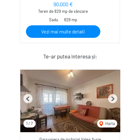
90,000 €
Teren de 829 mp de vânzare
Sadu
829 mp
Vezi mai multe detalii
Te-ar putea interesa și:
Previous
Next
1
/
7
Harta
Garsoniera de inchiriat Valea Aurie