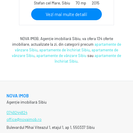
Stefan cel Mare, Sibiu
70 mp
2015
Vezi mai multe detalii
NOVA IMOB, Agenție imobiliară Sibiu, va ofera 134 oferte
imobiliare, actualizate la zi, din categorii precum
apartamente de
vânzare Sibiu
,
apartamente de închiriat Sibiu
,
apartamente de
vânzare Sibiu
,
apartamente de vânzare Sibiu
sau
apartamente de
închiriat Sibiu
.
NOVA IMOB
Agenție imobiliară Sibiu
0749244824
office@novaimob.ro
Bulevardul Mihai Viteazul 1, etajul 1, ap 1, 550337 Sibiu