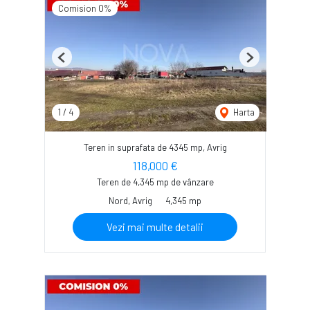
Comision 0%
Previous
Next
1
/
4
Harta
Teren in suprafata de 4345 mp, Avrig
118,000 €
Teren de 4,345 mp de vânzare
Nord, Avrig
4,345 mp
Vezi mai multe detalii