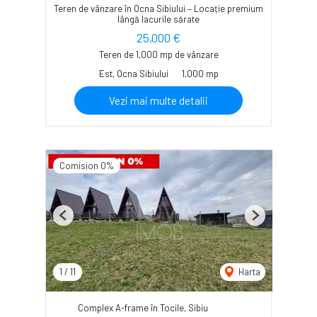
Teren de vânzare în Ocna Sibiului – Locație premium
lângă lacurile sărate
25,000 €
Teren de 1,000 mp de vânzare
Est, Ocna Sibiului
1,000 mp
Vezi mai multe detalii
Comision 0%
Previous
Next
1
/
11
Harta
Complex A-frame în Tocile, Sibiu