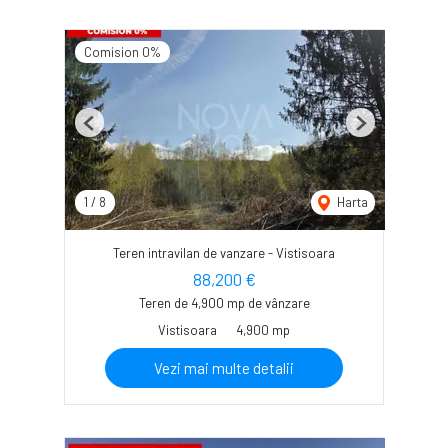
Comision 0%
Previous
Next
1
/
8
Harta
Teren intravilan de vanzare - Vistisoara
88,200 €
Teren de 4,900 mp de vânzare
Vistisoara
4,900 mp
Vezi mai multe detalii