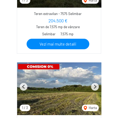
1
/
3
Harta
Teren extravilan - 7575 Selimbar
204,500 €
Teren de 7,575 mp de vânzare
Selimbar
7,575 mp
Vezi mai multe detalii
Previous
Next
1
/
3
Harta