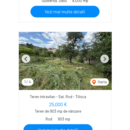
Gusterita, Sibiu
8,000 mp
Vezi mai multe detalii
Previous
Next
1
/
4
Harta
Teren intravilan - Sat. Rod - Tilisca
25,000 €
Teren de 903 mp de vânzare
Rod
903 mp