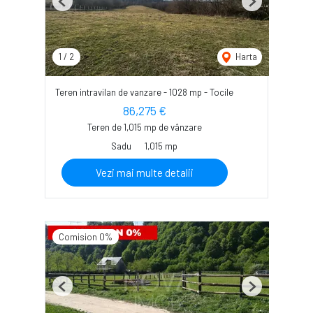
Previous
Next
1
/
2
Harta
Teren intravilan de vanzare - 1028 mp - Tocile
86,275 €
Teren de 1,015 mp de vânzare
Sadu
1,015 mp
Vezi mai multe detalii
Comision 0%
Previous
Next