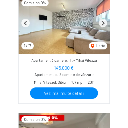
Comision 0%
Previous
Next
1
/
17
Harta
Apartament 3 camere, lift - Mihai Viteazu
145,000 €
Apartament cu 3 camere de vânzare
Mihai Viteazul, Sibiu
107 mp
2011
Vezi mai multe detalii
Comision 0%