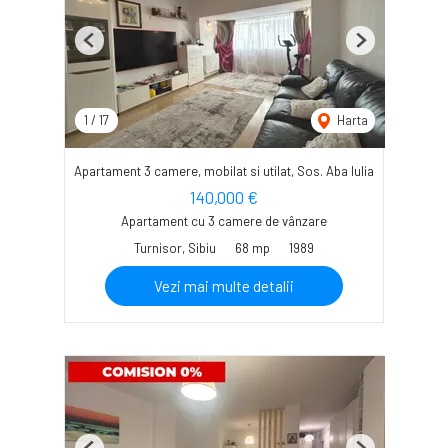
Previous
Next
1
/
17
Harta
Apartament 3 camere, mobilat si utilat, Sos. Aba Iulia
140,000 €
Apartament cu 3 camere de vânzare
Turnisor, Sibiu
68 mp
1989
Vezi mai multe detalii