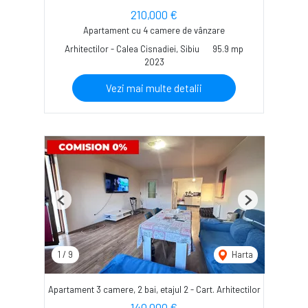
210,000 €
Apartament cu 4 camere de vânzare
Arhitectilor - Calea Cisnadiei, Sibiu
95.9 mp
2023
Vezi mai multe detalii
Previous
Next
1
/
9
Harta
Apartament 3 camere, 2 bai, etajul 2 - Cart. Arhitectilor
140,000 €