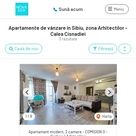
Sună acum
Meniu
Apartamente de vânzare în Sibiu, zona Arhitectilor -
Calea Cisnadiei
3 rezultate
Caută din nou
Filtrează
Previous
Next
1
/
8
Harta
Apartament modern, 2 camere - COMISION 0 -