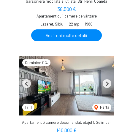
Garsoniera mobilata si utilata. Str. Henri Coanda
38,500 €
Apartament cu 1 camere de vânzare
Lazaret, Sibiu
22 mp
1980
Vezi mai multe detalii
Comision 0%
Previous
Next
1
/
11
Harta
Apartament 3 camere decomandat, etajul 1, Selimbar
140,000 €