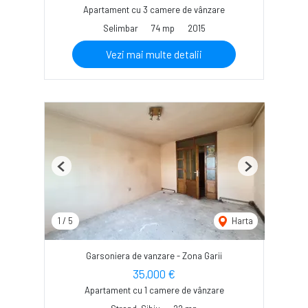
Apartament cu 3 camere de vânzare
Selimbar
74 mp
2015
Vezi mai multe detalii
Previous
Next
1
/
5
Harta
Garsoniera de vanzare - Zona Garii
35,000 €
Apartament cu 1 camere de vânzare