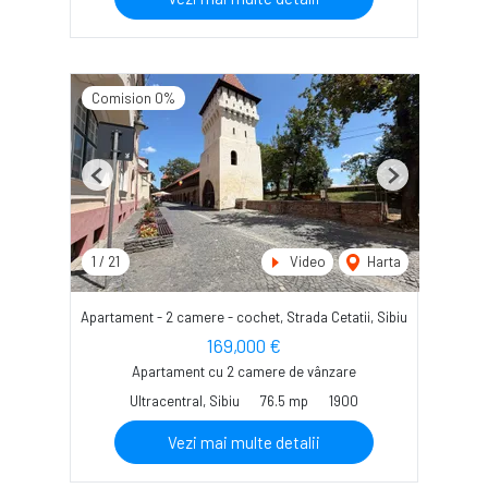
Comision 0%
Previous
Next
1
/
21
Video
Harta
Apartament - 2 camere - cochet, Strada Cetatii, Sibiu
169,000 €
Apartament cu 2 camere de vânzare
Ultracentral, Sibiu
76.5 mp
1900
Vezi mai multe detalii