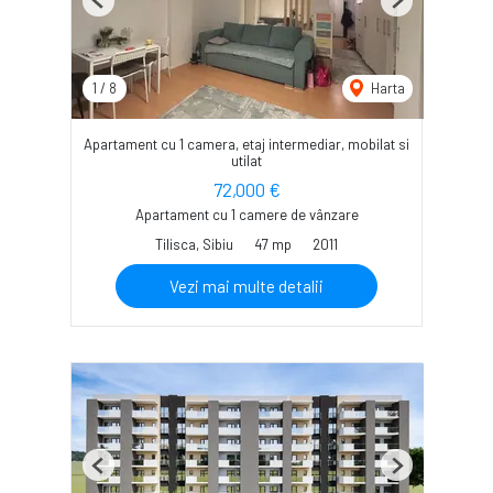
Previous
Next
1
/
8
Harta
Apartament cu 1 camera, etaj intermediar, mobilat si
utilat
72,000 €
Apartament cu 1 camere de vânzare
Tilisca, Sibiu
47 mp
2011
Vezi mai multe detalii
Previous
Next