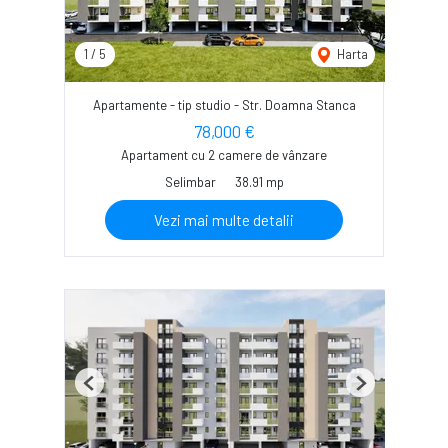
1
/
5
Harta
Apartamente - tip studio - Str. Doamna Stanca
78,000 €
Apartament cu 2 camere de vânzare
Selimbar
38.91 mp
Vezi mai multe detalii
Previous
Next