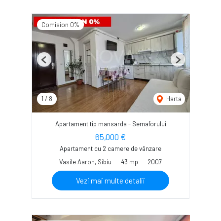
Comision 0%
Previous
Next
1
/
8
Harta
Apartament tip mansarda - Semaforului
65,000 €
Apartament cu 2 camere de vânzare
Vasile Aaron, Sibiu
43 mp
2007
Vezi mai multe detalii