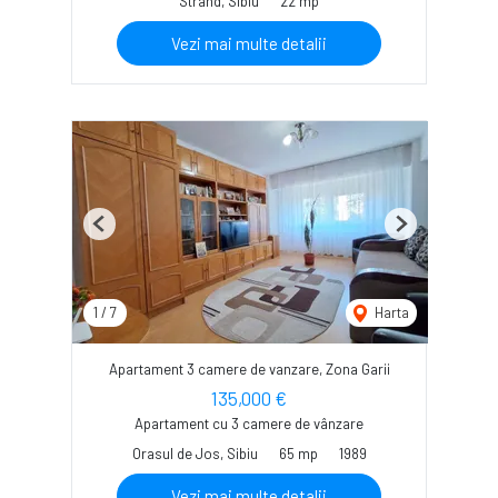
Strand, Sibiu
22 mp
Vezi mai multe detalii
Previous
Next
1
/
7
Harta
Apartament 3 camere de vanzare, Zona Garii
135,000 €
Apartament cu 3 camere de vânzare
Orasul de Jos, Sibiu
65 mp
1989
Vezi mai multe detalii