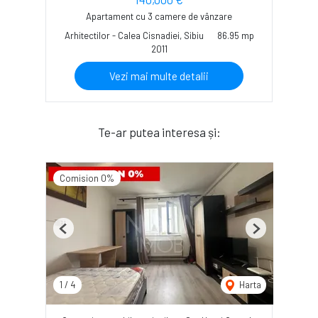
Apartament cu 3 camere de vânzare
Arhitectilor - Calea Cisnadiei, Sibiu
86.95 mp
2011
Vezi mai multe detalii
Te-ar putea interesa și:
Comision 0%
Previous
Next
1
/
4
Harta