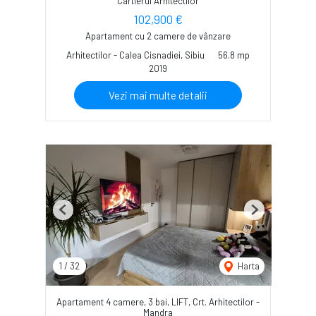
Cartierul Arhitectilor
102,900 €
Apartament cu 2 camere de vânzare
Arhitectilor - Calea Cisnadiei, Sibiu
56.8 mp
2019
Vezi mai multe detalii
Previous
Next
1
/
32
Harta
Apartament 4 camere, 3 bai, LIFT, Crt. Arhitectilor -
Mandra