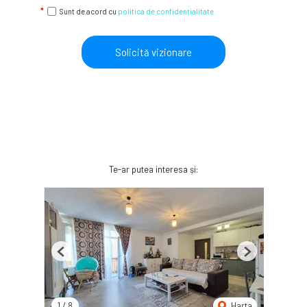
Sunt de acord cu
politica de confidențialitate
Solicită vizionare
Te-ar putea interesa și:
Previous
Next
1
/
8
Harta