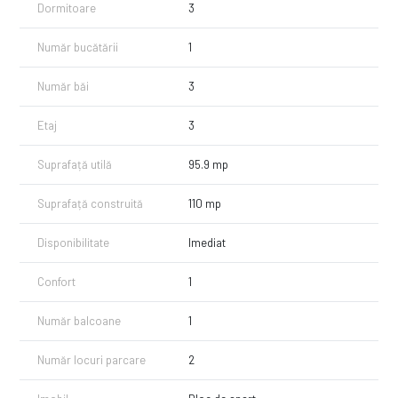
- 2 locuri de parcare;
Dormitoare
3
- locuinta noua, la cheie;
- disponibilitate imediata;
Număr bucătării
1
- magazine alimentare ,zone comerciale si transport in comun in
imediata apropiere;
- lift;
Număr băi
3
- aer conditionat pe ambele niveluri;
Etaj
3
Pret: 210.000 Euro - COMISION 0
Tel: 0749 889 743 - GABRIEL
Suprafață utilă
95.9 mp
Suprafață construită
110 mp
Disponibilitate
Imediat
Confort
1
Număr balcoane
1
Număr locuri parcare
2