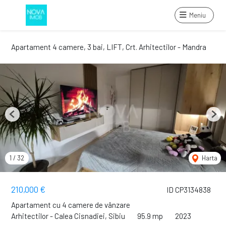
Meniu
Apartament 4 camere, 3 bai, LIFT, Crt. Arhitectilor - Mandra
Previous
Next
1
/
32
Harta
210,000 €
ID CP3134838
Apartament cu 4 camere de vânzare
Arhitectilor - Calea Cisnadiei, Sibiu
95.9 mp
2023