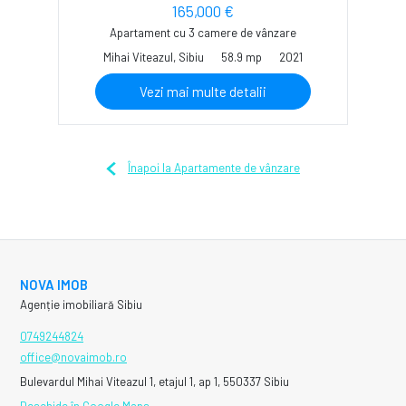
165,000 €
Apartament cu 3 camere de vânzare
Mihai Viteazul, Sibiu
58.9 mp
2021
Vezi mai multe detalii
Înapoi la Apartamente de vânzare
NOVA IMOB
Agenție imobiliară Sibiu
0749244824
office@novaimob.ro
Bulevardul Mihai Viteazul 1, etajul 1, ap 1, 550337 Sibiu
Deschide în Google Maps