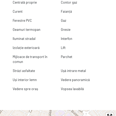
Centrală proprie
Contor gaz
Curent
Faianță
Ferestre PVC
Gaz
Geamuri termopan
Gresie
Iluminat stradal
Interfon
Izolație exterioară
Lift
Mijloace de transport în
Parchet
comun
Străzi asfaltate
Ușă intrare metal
Uși interior lemn
Vedere panoramică
Vedere spre oraș
Vopsea lavabilă