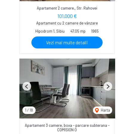
Apartament 2 camere,, Str. Rahovei
101,000 €
Apartament cu 2 camere de vânzare
Hipodrom 1, Sibiu
47.05 mp
1965
Vezi mai multe detalii
Previous
Next
1
/
18
Harta
Apartament 3 camere, boxa - parcare subterana -
COMISION 0