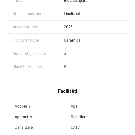
Imobil
Bloc de apart.
Stadiu construcție
Finalizată
An construcție
2023
Tip construcție
Cărămidă
Număr etaje clădire
3
Clasă Energetică
B
Facilități
Acoperiș
Apă
Apometre
Calorifere
Canalizare
CATV