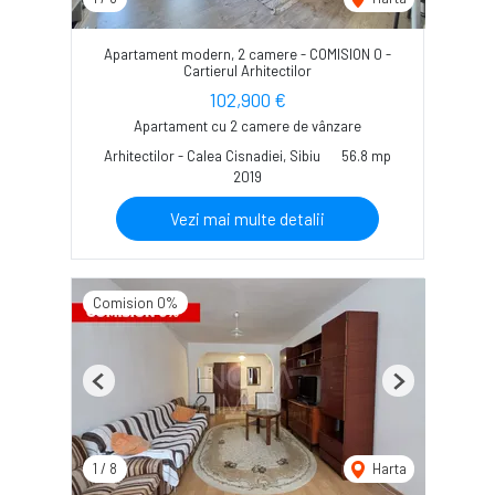
Apartament modern, 2 camere - COMISION 0 -
Cartierul Arhitectilor
102,900 €
Apartament cu 2 camere de vânzare
Arhitectilor - Calea Cisnadiei, Sibiu
56.8 mp
2019
Vezi mai multe detalii
Comision 0%
Previous
Next
1
/
8
Harta