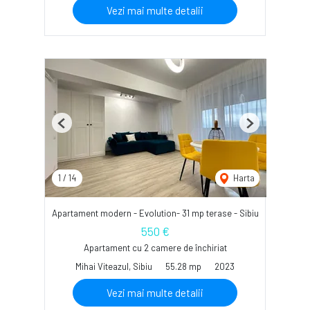
Vezi mai multe detalii
Previous
Next
1
/
14
Harta
Apartament modern - Evolution- 31 mp terase - Sibiu
550 €
Apartament cu 2 camere de închiriat
Mihai Viteazul, Sibiu
55.28 mp
2023
Vezi mai multe detalii