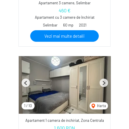
Apartament 3 camere, Selimbar
460 €
Apartament cu 3 camere de închiriat
Selimbar
60 mp
2021
Vezi mai multe detalii
Previous
Next
1
/
10
Harta
Apartament 1 camera de inchiriat, Zona Centrala
1,600 RON