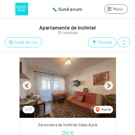
Sună acum
Meniu
Apartamente de închiriat
35 rezultate
Caută din nou
Filtrează
Previous
Next
1
/
7
Harta
Garsoniera de inchiriat Valea Aurie
250 €