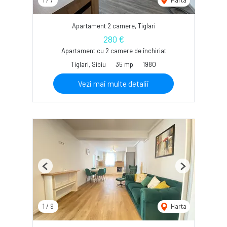
Apartament 2 camere, Tiglari
280 €
Apartament cu 2 camere de închiriat
Tiglari, Sibiu
35 mp
1980
Vezi mai multe detalii
Previous
Next
1
/
9
Harta