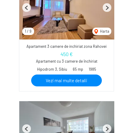
Previous
Next
1
/
9
Harta
Apartament 3 camere de inchiriat zona Rahovei
450 €
Apartament cu 3 camere de închiriat
Hipodrom 3, Sibiu
65 mp
1985
Vezi mai multe detalii
Previous
Next