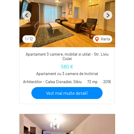
Previous
Next
1
/
12
Harta
Apartament 3 camere, mobilat si utilat - Str. Liviu
Ciulei
580 €
Apartament cu 3 camere de închiriat
Arhitectilor - Calea Cisnadiei, Sibiu
72 mp
2016
Vezi mai multe detalii