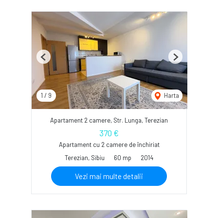
Previous
Next
1
/
9
Harta
Apartament 2 camere, Str. Lunga, Terezian
370 €
Apartament cu 2 camere de închiriat
Terezian, Sibiu
60 mp
2014
Vezi mai multe detalii