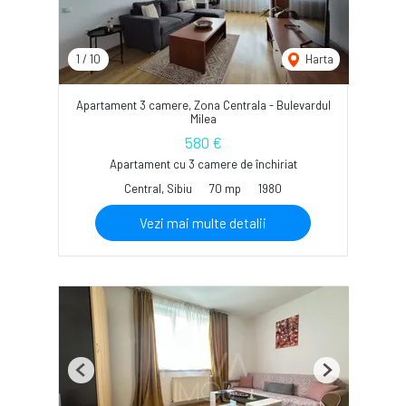
1
/
10
Harta
Apartament 3 camere, Zona Centrala - Bulevardul
Milea
580 €
Apartament cu 3 camere de închiriat
Central, Sibiu
70 mp
1980
Vezi mai multe detalii
Previous
Next