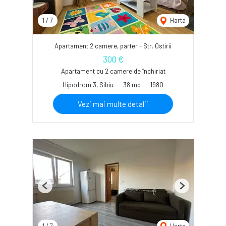
1
/
7
Harta
Apartament 2 camere, parter - Str. Ostirii
300 €
Apartament cu 2 camere de închiriat
Hipodrom 3, Sibiu
38 mp
1980
Vezi mai multe detalii
Previous
Next
1
/
7
Harta