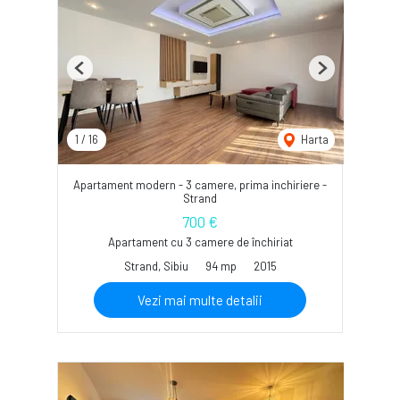
Previous
Next
1
/
16
Harta
Apartament modern - 3 camere, prima inchiriere -
Strand
700 €
Apartament cu 3 camere de închiriat
Strand, Sibiu
94 mp
2015
Vezi mai multe detalii