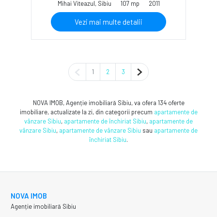
Mihai Viteazul, Sibiu
107 mp
2011
Vezi mai multe detalii
Pagina anterioară
Pagina următoare
1
2
3
NOVA IMOB, Agenție imobiliară Sibiu, va ofera 134 oferte
imobiliare, actualizate la zi, din categorii precum
apartamente de
vânzare Sibiu
,
apartamente de închiriat Sibiu
,
apartamente de
vânzare Sibiu
,
apartamente de vânzare Sibiu
sau
apartamente de
închiriat Sibiu
.
NOVA IMOB
Agenție imobiliară Sibiu