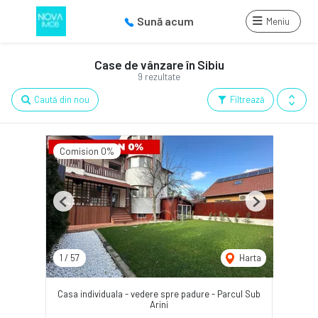
Sună acum
Meniu
Case de vânzare în Sibiu
9 rezultate
Caută din nou
Filtrează
Comision 0%
Previous
Next
1
/
57
Harta
Casa individuala - vedere spre padure - Parcul Sub
Arini