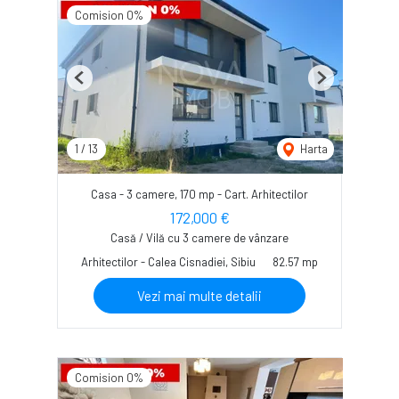
Comision 0%
Previous
Next
1
/
13
Harta
Casa - 3 camere, 170 mp - Cart. Arhitectilor
172,000 €
Casă / Vilă cu 3 camere de vânzare
Arhitectilor - Calea Cisnadiei, Sibiu
82.57 mp
Vezi mai multe detalii
Comision 0%