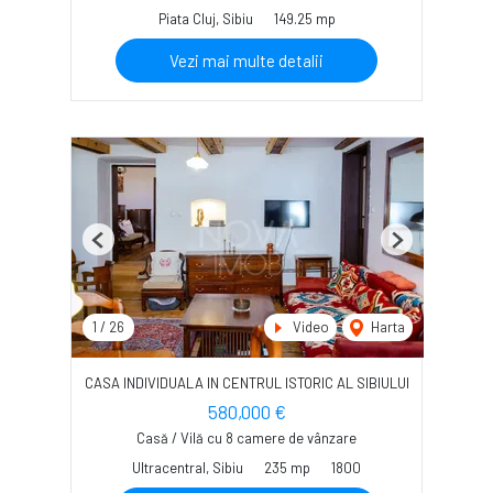
Piata Cluj, Sibiu
149.25 mp
Vezi mai multe detalii
Previous
Next
1
/
26
Video
Harta
CASA INDIVIDUALA IN CENTRUL ISTORIC AL SIBIULUI
580,000 €
Casă / Vilă cu 8 camere de vânzare
Ultracentral, Sibiu
235 mp
1800