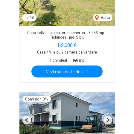
1
/
49
Harta
Casa individuala cu teren generos – 8.356 mp –
Tichindeal, jud. Sibiu
119,000 €
Casă / Vilă cu 2 camere de vânzare
Tichindeal
146 mp
Vezi mai multe detalii
Comision 0%
Previous
Next