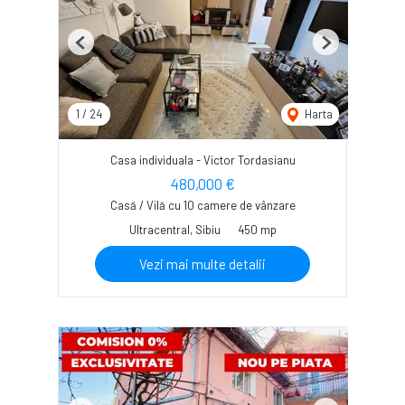
Previous
Next
1
/
24
Harta
Casa individuala - Victor Tordasianu
480,000 €
Casă / Vilă cu 10 camere de vânzare
Ultracentral, Sibiu
450 mp
Vezi mai multe detalii