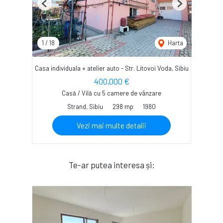
Previous
Next
1
/
18
Harta
Casa individuala + atelier auto - Str. Litovoi Voda, Sibiu
400,000 €
Casă / Vilă cu 5 camere de vânzare
Strand, Sibiu
298 mp
1980
Vezi mai multe detalii
Te-ar putea interesa și: