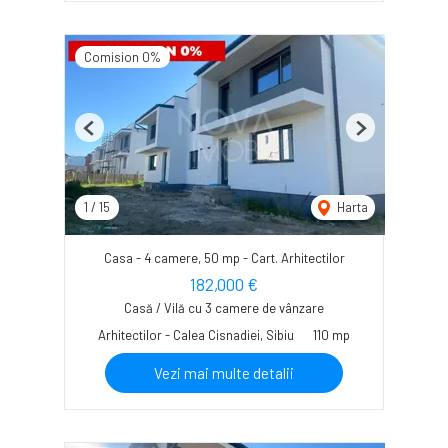
Comision 0%
Previous
Next
1
/
15
Harta
Casa - 4 camere, 50 mp - Cart. Arhitectilor
182,000 €
Casă / Vilă cu 3 camere de vânzare
Arhitectilor - Calea Cisnadiei, Sibiu
110 mp
Vezi mai multe detalii