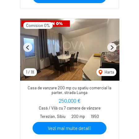
Comision 0%
Previous
Next
1
/
18
Harta
Casa de vanzare 200 mp cu spatiu comercial la
parter, strada Lunga
250,000 €
Casă / Vilă cu 7 camere de vânzare
Terezian, Sibiu
200 mp
1950
Vezi mai multe detalii