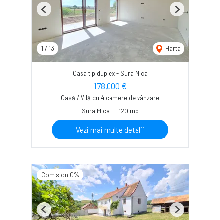
Previous
Next
1
/
13
Harta
Casa tip duplex - Sura Mica
178,000 €
Casă / Vilă cu 4 camere de vânzare
Sura Mica
120 mp
Vezi mai multe detalii
Comision 0%
Previous
Next