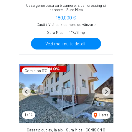
Casa generoasa cu 5 camere, 2 bai, dressing si
parcare – Sura Mica
180,000 €
Casă / Vilă cu 5 camere de vânzare
Sura Mica
147.76 mp
Vezi mai multe detalii
Comision 0%
Previous
Next
1
/
14
Harta
Casa tip duplex, la alb - Sura Mica - COMISION 0