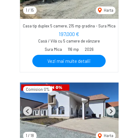
1
/
15
Harta
Casa tip duplex 5 camere, 215 mp gradina - Sura Mica
197,000 €
Casă / Vilă cu 5 camere de vânzare
Sura Mica
116 mp
2026
Vezi mai multe detalii
Comision 0%
Previous
Next
1
/
18
Harta