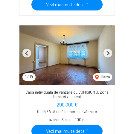
Vezi mai multe detalii
Previous
Next
1
/
19
Harta
Casa individuala de vanzare cu COMISION 0, Zona
Lazaret / Lupeni
290,000 €
Casă / Vilă cu 4 camere de vânzare
Lazaret, Sibiu
100 mp
Vezi mai multe detalii