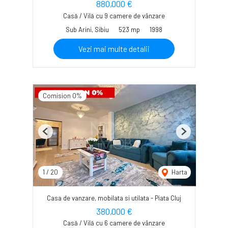
880,000 €
Casă / Vilă cu 9 camere de vânzare
Sub Arini, Sibiu
523 mp
1998
Vezi mai multe detalii
Comision 0%
Previous
Next
1
/
20
Harta
Casa de vanzare, mobilata si utilata - Piata Cluj
380,000 €
Casă / Vilă cu 6 camere de vânzare