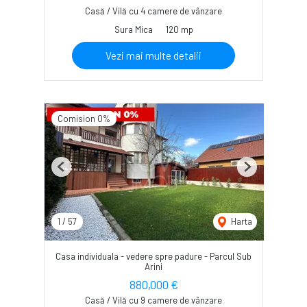
Casă / Vilă cu 4 camere de vânzare
Sura Mica
120 mp
Vezi mai multe detalii
Comision 0%
Previous
Next
1
/
57
Harta
Casa individuala - vedere spre padure - Parcul Sub
Arini
880,000 €
Casă / Vilă cu 9 camere de vânzare