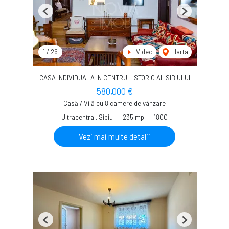
Previous
Next
1
/
26
Video
Harta
CASA INDIVIDUALA IN CENTRUL ISTORIC AL SIBIULUI
580,000 €
Casă / Vilă cu 8 camere de vânzare
Ultracentral, Sibiu
235 mp
1800
Vezi mai multe detalii
Previous
Next