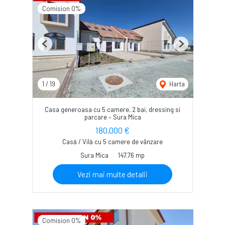
Comision 0%
Previous
Next
1
/
19
Harta
Casa generoasa cu 5 camere, 2 bai, dressing si
parcare – Sura Mica
180,000 €
Casă / Vilă cu 5 camere de vânzare
Sura Mica
147.76 mp
Vezi mai multe detalii
Comision 0%