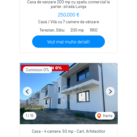
Casa de vanzare 200 mp cu spatiu comercial la
parter, strada Lunga
250,000 €
Casă / Vilă cu 7 camere de vânzare
Terezian, Sibiu
200 mp
1950
Vezi mai multe detalii
Comision 0%
Previous
Next
1
/
15
Harta
Casa - 4 camere, 50 mp - Cart. Arhitectilor