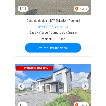
1
/
12
Harta
Casa tip duplex - INTABULATA - Rasinari
165,000 €
+ 21% TVA
Casă / Vilă cu 4 camere de vânzare
Rasinari
110 mp
Vezi mai multe detalii
Previous
Next
1
/
11
Harta