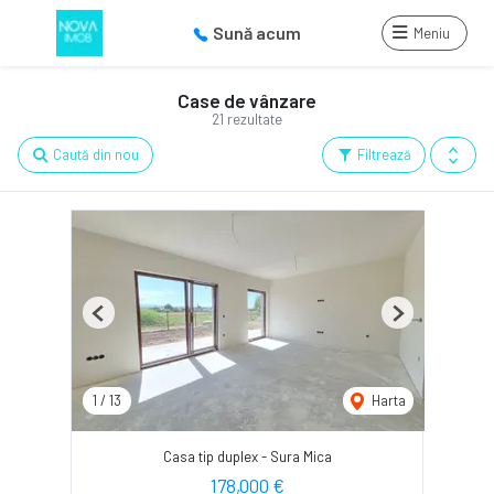
Sună acum
Meniu
Case de vânzare
21 rezultate
Caută din nou
Filtrează
Previous
Next
1
/
13
Harta
Casa tip duplex - Sura Mica
178,000 €