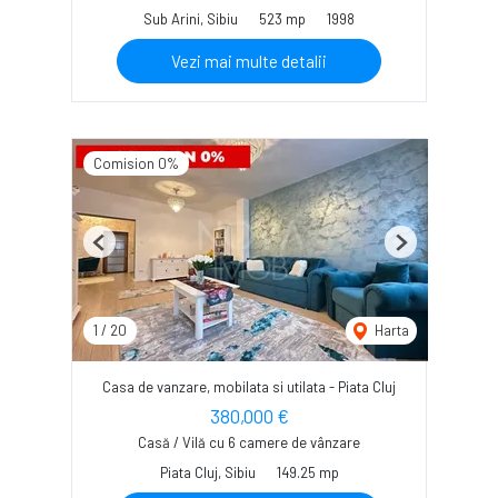
Sub Arini, Sibiu
523 mp
1998
Vezi mai multe detalii
Comision 0%
Previous
Next
1
/
20
Harta
Casa de vanzare, mobilata si utilata - Piata Cluj
380,000 €
Casă / Vilă cu 6 camere de vânzare
Piata Cluj, Sibiu
149.25 mp