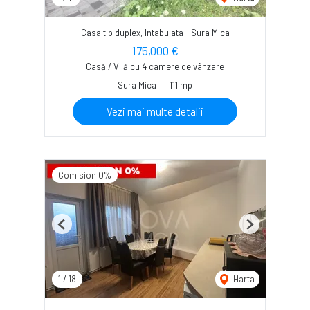
Casa tip duplex, Intabulata - Sura Mica
175,000 €
Casă / Vilă cu 4 camere de vânzare
Sura Mica
111 mp
Vezi mai multe detalii
Comision 0%
Previous
Next
1
/
18
Harta