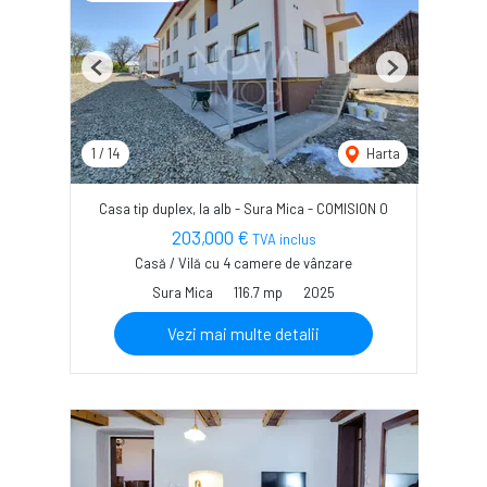
Previous
Next
1
/
14
Harta
Casa tip duplex, la alb - Sura Mica - COMISION 0
203,000 €
TVA inclus
Casă / Vilă cu 4 camere de vânzare
Sura Mica
116.7 mp
2025
Vezi mai multe detalii