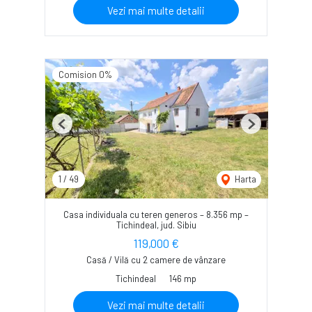
Vezi mai multe detalii
Comision 0%
Previous
Next
1
/
49
Harta
Casa individuala cu teren generos – 8.356 mp –
Tichindeal, jud. Sibiu
119,000 €
Casă / Vilă cu 2 camere de vânzare
Tichindeal
146 mp
Vezi mai multe detalii