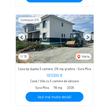
Comision 0%
Previous
Next
1
/
15
Harta
Casa tip duplex 5 camere, 215 mp gradina - Sura Mica
197,000 €
Casă / Vilă cu 5 camere de vânzare
Sura Mica
116 mp
2026
Vezi mai multe detalii