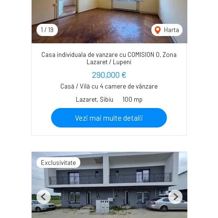
1
/
19
Harta
Casa individuala de vanzare cu COMISION 0, Zona
Lazaret / Lupeni
290,000 €
Casă / Vilă cu 4 camere de vânzare
Lazaret, Sibiu
100 mp
Vezi mai multe detalii
Exclusivitate
Previous
Next