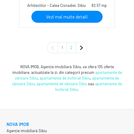
Arhitectilor - Calea Cisnadiei, Sibiu
82.57 mp
Vezi mai multe detalii
Pagina anterioară
Pagina următoare
1
2
NOVA IMOB, Agenție imobiliară Sibiu, va ofera 135 oferte
imobiliare, actualizate la zi, din categorii precum
apartamente de
vânzare Sibiu
,
apartamente de închiriat Sibiu
,
apartamente de
vânzare Sibiu
,
apartamente de vânzare Sibiu
sau
apartamente de
închiriat Sibiu
.
NOVA IMOB
Agenție imobiliară Sibiu