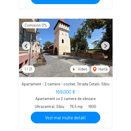
Comision 0%
Previous
Next
1
/
21
Video
Harta
Apartament - 2 camere - cochet, Strada Cetatii, Sibiu
169,000 €
Apartament cu 2 camere de vânzare
Ultracentral, Sibiu
76.5 mp
1900
Vezi mai multe detalii