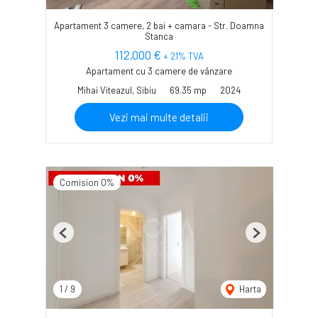
Apartament 3 camere, 2 bai + camara - Str. Doamna
Stanca
112,000 €
+ 21% TVA
Apartament cu 3 camere de vânzare
Mihai Viteazul, Sibiu
69.35 mp
2024
Vezi mai multe detalii
Comision 0%
Previous
Next
1
/
9
Harta