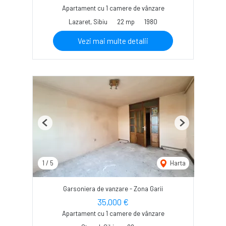
Apartament cu 1 camere de vânzare
Lazaret, Sibiu
22 mp
1980
Vezi mai multe detalii
Previous
Next
1
/
5
Harta
Garsoniera de vanzare - Zona Garii
35,000 €
Apartament cu 1 camere de vânzare