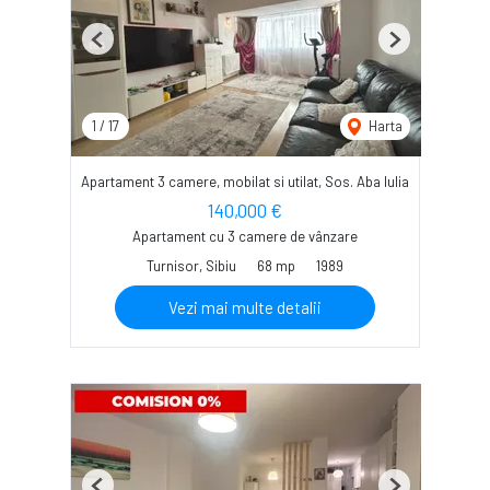
Previous
Next
1
/
17
Harta
Apartament 3 camere, mobilat si utilat, Sos. Aba Iulia
140,000 €
Apartament cu 3 camere de vânzare
Turnisor, Sibiu
68 mp
1989
Vezi mai multe detalii