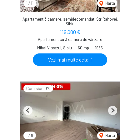
1
/
11
Harta
Apartament 3 camere, semidecomandat, Str Rahovei,
Sibiu
119,000 €
Apartament cu 3 camere de vânzare
Mihai Viteazul, Sibiu
60 mp
1966
Vezi mai multe detalii
Comision 0%
Previous
Next
1
/
8
Harta