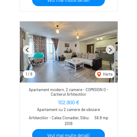
Vezi mai multe detalii
Previous
Next
1
/
8
Harta
Apartament modern, 2 camere - COMISION 0 -
Cartierul Arhitectilor
102,900 €
Apartament cu 2 camere de vânzare
Arhitectilor - Calea Cisnadiei, Sibiu
56.8 mp
2019
Vezi mai multe detalii