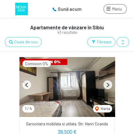
Sună acum
Meniu
Apartamente de vânzare în Sibiu
43 rezultate
Caută din nou
Filtrează
Comision 0%
Previous
Next
1
/
4
Harta
Garsoniera mobilata si utilata. Str. Henri Coanda
38,500 €