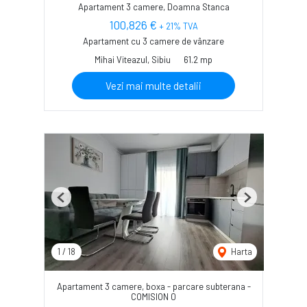
Apartament 3 camere, Doamna Stanca
100,826 €
+ 21% TVA
Apartament cu 3 camere de vânzare
Mihai Viteazul, Sibiu
61.2 mp
Vezi mai multe detalii
Previous
Next
1
/
18
Harta
Apartament 3 camere, boxa - parcare subterana -
COMISION 0