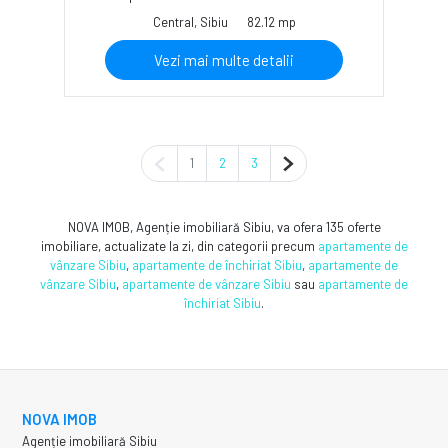
Central, Sibiu
82.12 mp
Vezi mai multe detalii
Pagina anterioară
Pagina următoare
1
2
3
NOVA IMOB, Agenție imobiliară Sibiu, va ofera 135 oferte
imobiliare, actualizate la zi, din categorii precum
apartamente de
vânzare Sibiu
,
apartamente de închiriat Sibiu
,
apartamente de
vânzare Sibiu
,
apartamente de vânzare Sibiu
sau
apartamente de
închiriat Sibiu
.
NOVA IMOB
Agenție imobiliară Sibiu