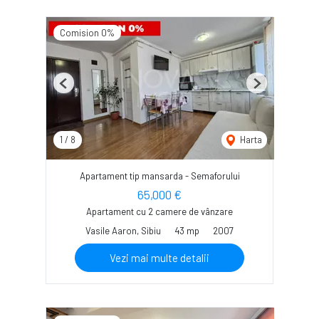
Comision 0%
Previous
Next
1
/
8
Harta
Apartament tip mansarda - Semaforului
65,000 €
Apartament cu 2 camere de vânzare
Vasile Aaron, Sibiu
43 mp
2007
Vezi mai multe detalii