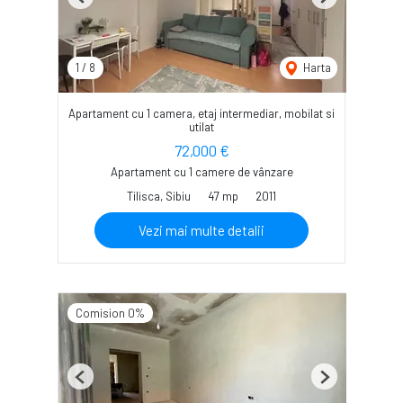
Previous
Next
1
/
8
Harta
Apartament cu 1 camera, etaj intermediar, mobilat si
utilat
72,000 €
Apartament cu 1 camere de vânzare
Tilisca, Sibiu
47 mp
2011
Vezi mai multe detalii
Comision 0%
Previous
Next