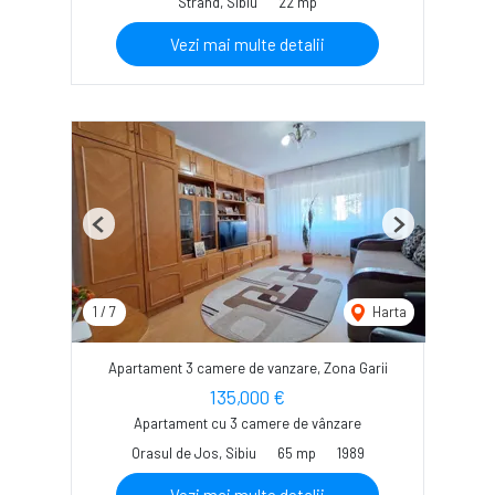
Strand, Sibiu
22 mp
Vezi mai multe detalii
Previous
Next
1
/
7
Harta
Apartament 3 camere de vanzare, Zona Garii
135,000 €
Apartament cu 3 camere de vânzare
Orasul de Jos, Sibiu
65 mp
1989