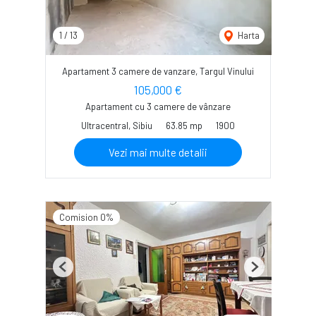
1
/
13
Harta
Apartament 3 camere de vanzare, Targul Vinului
105,000 €
Apartament cu 3 camere de vânzare
Ultracentral, Sibiu
63.85 mp
1900
Vezi mai multe detalii
Comision 0%
Previous
Next