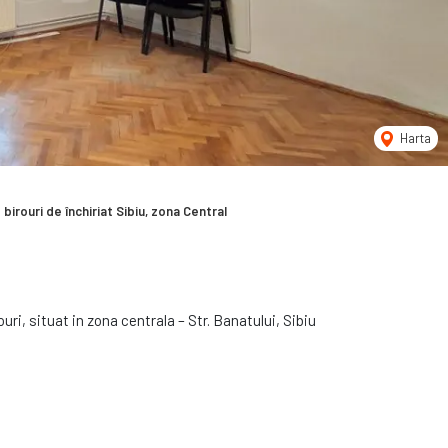
Harta
 birouri de închiriat Sibiu, zona Central
ri, situat in zona centrala – Str. Banatului, Sibiu
ti care necesita o locatie centrala, vizibilitate si acces facil.