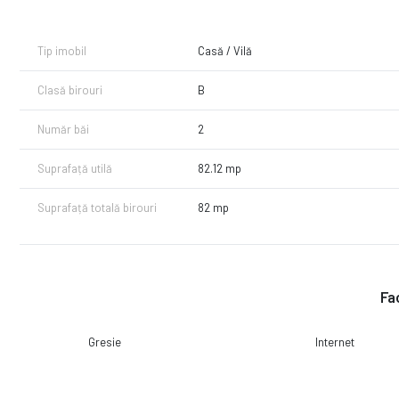
Pentru detalii sau programari la vizionare:
0749 244 824 – Georgiana
Tip imobil
Casă / Vilă
Pret: 740 Euro/luna + garantie
Clasă birouri
B
* Se percepe comision agentie - 50% din prima luna de chirie!
* Perioada contractuala: Minim 12 luni!
Număr băi
2
Suprafață utilă
82.12 mp
Suprafață totală birouri
82 mp
Fac
Gresie
Internet