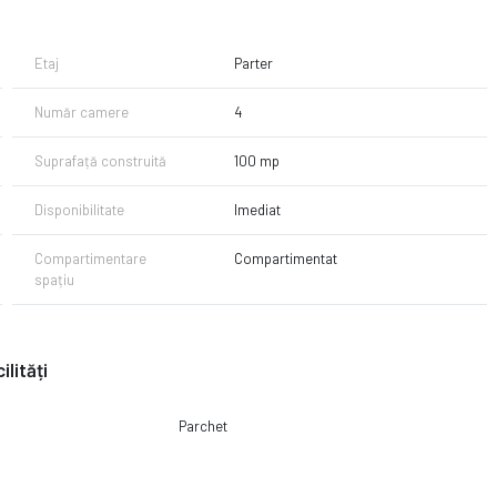
Etaj
Parter
Număr camere
4
Suprafață construită
100 mp
Disponibilitate
Imediat
Compartimentare
Compartimentat
spațiu
ilități
Parchet