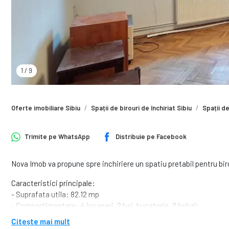
1
/
9
Oferte imobiliare Sibiu
Spații de birouri de închiriat Sibiu
Spații de
Trimite pe
WhatsApp
Distribuie pe
Facebook
Nova Imob va propune spre inchiriere un spatiu pretabil pentru birou
Caracteristici principale:
- Suprafata utila: 82.12 mp
- Compartimentare: 4 incaperi, 2 bai, bucatarie, 2 holuri;
Citește mai mult
Spatiul este ideal pentru birouri, cabinete, agentii sau alte activita