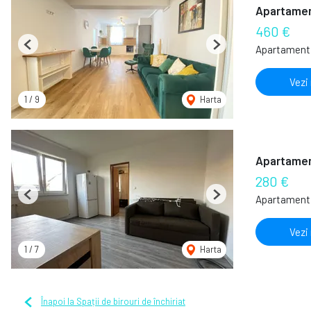
Apartamen
460 €
Apartament 
Previous
Next
Vezi
1
/
9
Harta
Apartament
280 €
Apartament 
Previous
Next
Vezi
1
/
7
Harta
Înapoi la Spații de birouri de închiriat