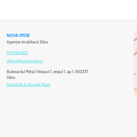
NOVA IMOB
Agenție imobiliară Sibiu
0749244824
office@novaimob.ro
Bulevardul Mihai Viteazul 1, etajul 1, ap 1, 550337
Sibiu
Deschide în Google Maps