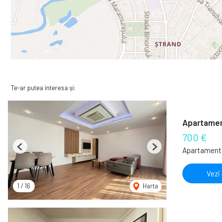
Te-ar putea interesa și:
Apartament
700 €
Apartament 
Previous
Next
Vezi
1
/
16
Harta