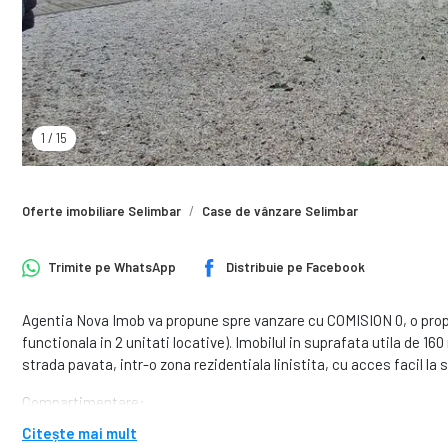
1
/
15
Oferte imobiliare Selimbar
Case de vânzare Selimbar
Trimite pe
WhatsApp
Distribuie pe
Facebook
Agentia Nova Imob va propune spre vanzare cu COMISION 0, o proprie
functionala in 2 unitati locative). Imobilul in suprafata utila de 
strada pavata, intr-o zona rezidentiala linistita, cu acces facil la s
Compartimentare:
Parter: hol de acces, living cu bucatarie open space, 3 dormitoare,
Citește mai mult
Mansarda: hol de acces, living cu bucatarie open space, 3 dormito