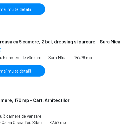
 mai multe detalii
oasa cu 5 camere, 2 bai, dressing si parcare – Sura Mica
€
cu 5 camere de vânzare
Sura Mica
147.76 mp
 mai multe detalii
amere, 170 mp - Cart. Arhitectilor
€
cu 3 camere de vânzare
- Calea Cisnadiei, Sibiu
82.57 mp