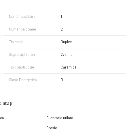
interior)
Număr bucătării
1
Număr balcoane
2
de transport
Tip casă
Duplex
Suprafață teren
272 mp
Tip construcție
Cărămidă
Clasă Energetică
B
ilități
ată
Bucătărie utilată
Gresie