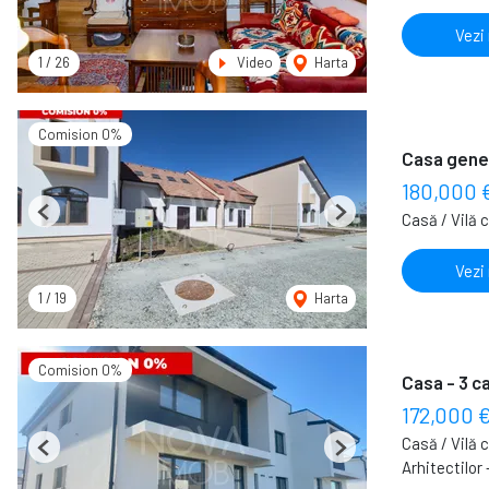
Vezi
1
/
26
Video
Harta
Comision 0%
Casa gener
180,000 
Casă / Vilă 
Previous
Next
Vezi
1
/
19
Harta
Comision 0%
Casa - 3 c
172,000 
Casă / Vilă 
Previous
Next
Arhitectilor 