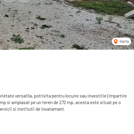
Harta
tate versatila, potrivita pentru locuire sau investitie (impartire
160 mp si amplasat pe un teren de 272 mp, acesta este situat pe o
ervicii si institutii de invatamant.
 baie;
are, baie, 2 balcoane;