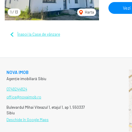
Vezi
1
/
13
Harta
Înapoi la Case de vânzare
NOVA IMOB
Agenție imobiliară Sibiu
0749244824
office@novaimob.ro
Bulevardul Mihai Viteazul 1, etajul 1, ap 1, 550337
Sibiu
Deschide în Google Maps