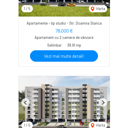
1
/
5
Harta
Apartamente - tip studio - Str. Doamna Stanca
78,000 €
Apartament cu 2 camere de vânzare
Selimbar
38.91 mp
Vezi mai multe detalii
Previous
Next
1
/
5
Harta