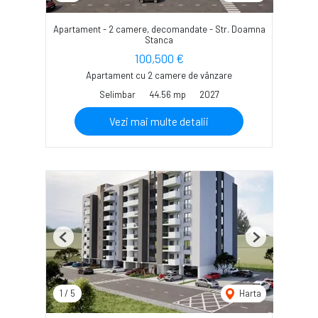
Apartament - 2 camere, decomandate - Str. Doamna
Stanca
100,500 €
Apartament cu 2 camere de vânzare
Selimbar
44.56 mp
2027
Vezi mai multe detalii
Previous
Next
1
/
5
Harta