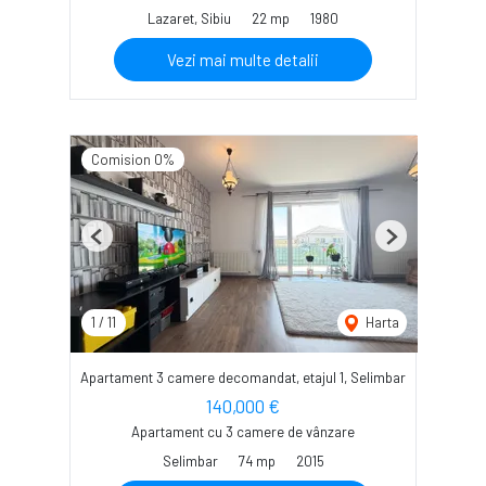
Lazaret, Sibiu
22 mp
1980
Vezi mai multe detalii
Comision 0%
Previous
Next
1
/
11
Harta
Apartament 3 camere decomandat, etajul 1, Selimbar
140,000 €
Apartament cu 3 camere de vânzare
Selimbar
74 mp
2015