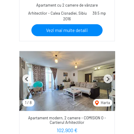
Apartament cu 2 camere de vânzare
Arhitectilor - Calea Cisnadiei, Sibiu
39.5 mp
2016
Vezi mai multe detalii
Previous
Next
1
/
8
Harta
Apartament modern, 2 camere - COMISION 0 -
Cartierul Arhitectilor
102,900 €