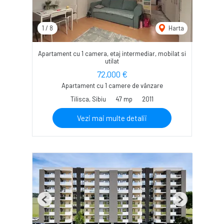
1
/
8
Harta
Apartament cu 1 camera, etaj intermediar, mobilat si
utilat
72,000 €
Apartament cu 1 camere de vânzare
Tilisca, Sibiu
47 mp
2011
Vezi mai multe detalii
Previous
Next