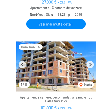
127,000 €
+ 21% TVA
Apartament cu 3 camere de vânzare
Nord-Vest, Sibiu
68.21 mp
2026
Vezi mai multe detalii
Comision 0%
Previous
Next
1
/
16
Harta
Apartament 2 camere, decomandat, ansamblu nou
Calea Surii Mici
101,000 €
+ 21% TVA