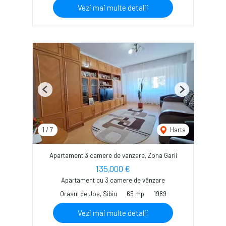
Vezi mai multe detalii
Previous
Next
1
/
7
Harta
Apartament 3 camere de vanzare, Zona Garii
135,000 €
Apartament cu 3 camere de vânzare
Orasul de Jos, Sibiu
65 mp
1989
Vezi mai multe detalii