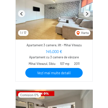
Previous
Next
1
/
17
Harta
Apartament 3 camere, lift - Mihai Viteazu
145,000 €
Apartament cu 3 camere de vânzare
Mihai Viteazul, Sibiu
107 mp
2011
Vezi mai multe detalii
Comision 0%