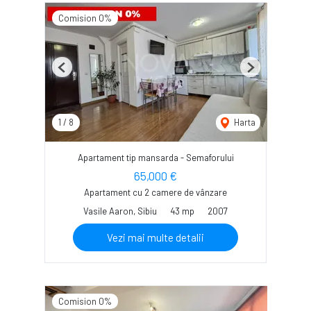
Comision 0%
Previous
Next
1
/
8
Harta
Apartament tip mansarda - Semaforului
65,000 €
Apartament cu 2 camere de vânzare
Vasile Aaron, Sibiu
43 mp
2007
Vezi mai multe detalii
Comision 0%