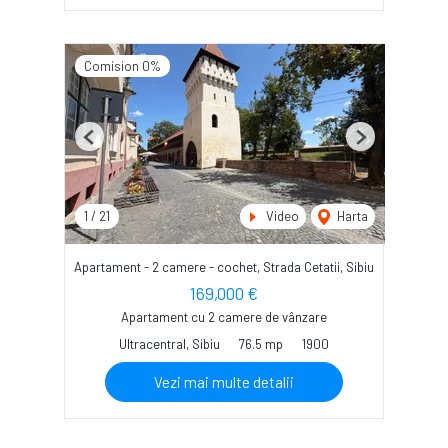
Comision 0%
Previous
Next
1
/
21
Video
Harta
Apartament - 2 camere - cochet, Strada Cetatii, Sibiu
169,000 €
Apartament cu 2 camere de vânzare
Ultracentral, Sibiu
76.5 mp
1900
Vezi mai multe detalii