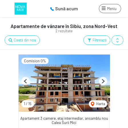
Sună acum
Meniu
Apartamente de vânzare în Sibiu, zona Nord-Vest
2 rezultate
Caută din nou
Filtrează
Comision 0%
Previous
Next
1
/
15
Harta
Apartament 3 camere, etaj intermediar, ansamblu nou
Calea Surii Mici