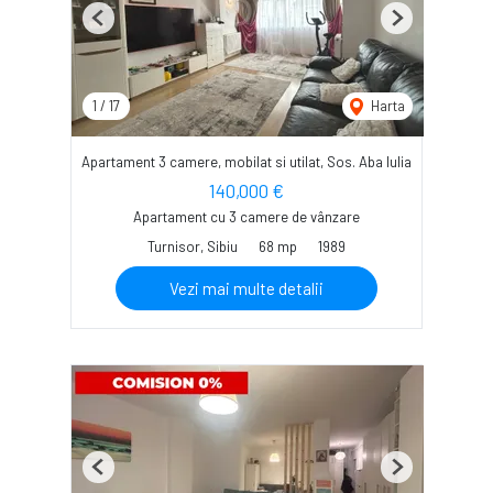
Previous
Next
1
/
17
Harta
Apartament 3 camere, mobilat si utilat, Sos. Aba Iulia
140,000 €
Apartament cu 3 camere de vânzare
Turnisor, Sibiu
68 mp
1989
Vezi mai multe detalii
Previous
Next