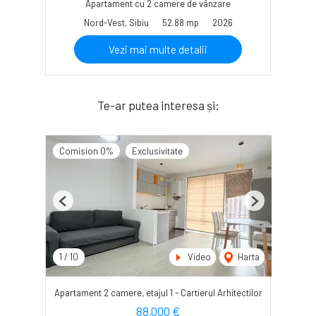
Apartament cu 2 camere de vânzare
Nord-Vest, Sibiu
52.88 mp
2026
Vezi mai multe detalii
Te-ar putea interesa și:
Comision 0%
Exclusivitate
Previous
Next
1
/
10
Video
Harta
Apartament 2 camere, etajul 1 - Cartierul Arhitectilor
88,000 €