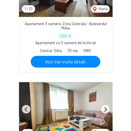
1
/
10
Harta
Apartament 3 camere, Zona Centrala - Bulevardul
Milea
580 €
Apartament cu 3 camere de închiriat
Central, Sibiu
70 mp
1980
Vezi mai multe detalii
Previous
Next