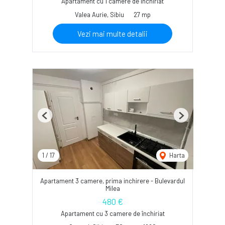
Apartament cu 1 camere de închiriat
Valea Aurie, Sibiu
27 mp
Vezi mai multe detalii
Previous
Next
1
/
17
Harta
Apartament 3 camere, prima inchirere - Bulevardul
Milea
480 €
Apartament cu 3 camere de închiriat