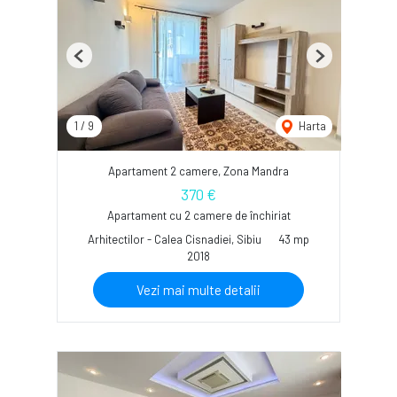
Previous
Next
1
/
9
Harta
Apartament 2 camere, Zona Mandra
370 €
Apartament cu 2 camere de închiriat
Arhitectilor - Calea Cisnadiei, Sibiu
43 mp
2018
Vezi mai multe detalii