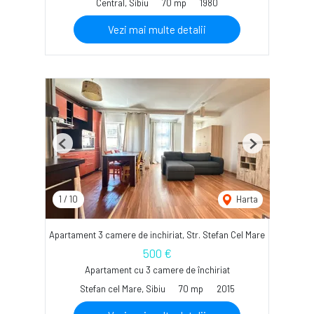
Central, Sibiu
70 mp
1980
Vezi mai multe detalii
Previous
Next
1
/
10
Harta
Apartament 3 camere de inchiriat, Str. Stefan Cel Mare
500 €
Apartament cu 3 camere de închiriat
Stefan cel Mare, Sibiu
70 mp
2015