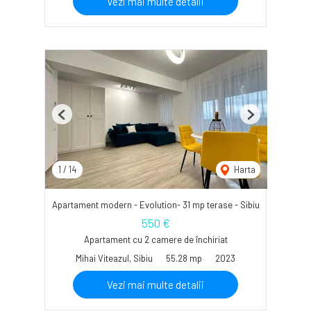
Vezi mai multe detalii
Previous
Next
1
/
14
Harta
Apartament modern - Evolution- 31 mp terase - Sibiu
550 €
Apartament cu 2 camere de închiriat
Mihai Viteazul, Sibiu
55.28 mp
2023
Vezi mai multe detalii