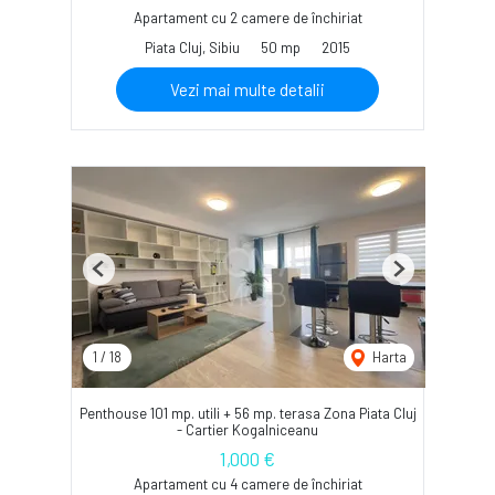
Apartament cu 2 camere de închiriat
Piata Cluj, Sibiu
50 mp
2015
Vezi mai multe detalii
Previous
Next
1
/
18
Harta
Penthouse 101 mp. utili + 56 mp. terasa Zona Piata Cluj
- Cartier Kogalniceanu
1,000 €
Apartament cu 4 camere de închiriat