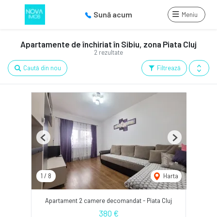
Sună acum
Meniu
Apartamente de închiriat în Sibiu, zona Piata Cluj
2 rezultate
Caută din nou
Filtrează
Previous
Next
1
/
8
Harta
Apartament 2 camere decomandat - Piata Cluj
380 €