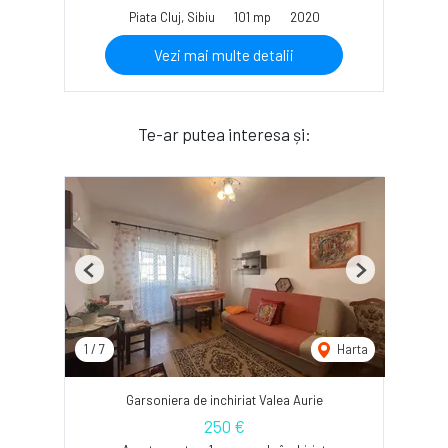
Piata Cluj, Sibiu
101 mp
2020
Vezi mai multe detalii
Te-ar putea interesa și:
Previous
Next
1
/
7
Harta
Garsoniera de inchiriat Valea Aurie
250 €