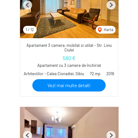
Previous
Next
1
/
12
Harta
Apartament 3 camere, mobilat si utilat - Str. Liviu
Ciulei
580 €
Apartament cu 3 camere de închiriat
Arhitectilor - Calea Cisnadiei, Sibiu
72 mp
2016
Vezi mai multe detalii
Previous
Next