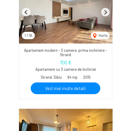
Previous
Next
1
/
16
Harta
Apartament modern - 3 camere, prima inchiriere -
Strand
700 €
Apartament cu 3 camere de închiriat
Strand, Sibiu
94 mp
2015
Vezi mai multe detalii