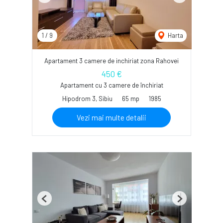
1
/
9
Harta
Apartament 3 camere de inchiriat zona Rahovei
450 €
Apartament cu 3 camere de închiriat
Hipodrom 3, Sibiu
65 mp
1985
Vezi mai multe detalii
Previous
Next