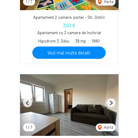
1
/
7
Harta
Apartament 2 camere, parter - Str. Ostirii
300 €
Apartament cu 2 camere de închiriat
Hipodrom 3, Sibiu
38 mp
1980
Vezi mai multe detalii
Previous
Next
1
/
7
Harta