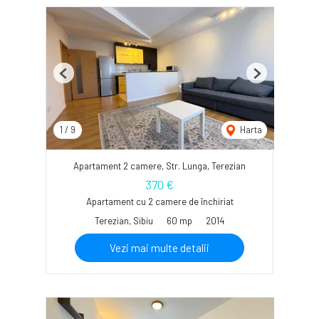
Previous
Next
1
/
9
Harta
Apartament 2 camere, Str. Lunga, Terezian
370 €
Apartament cu 2 camere de închiriat
Terezian, Sibiu
60 mp
2014
Vezi mai multe detalii