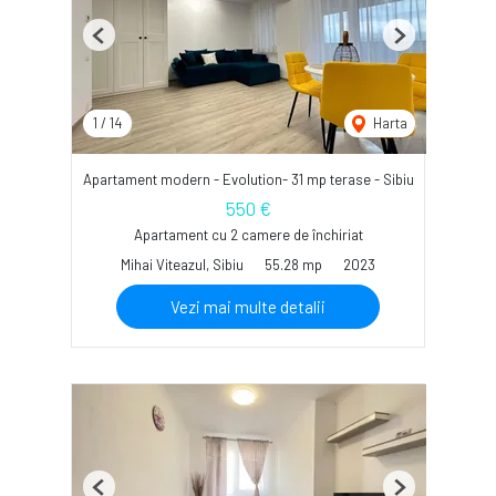
Previous
Next
1
/
14
Harta
Apartament modern - Evolution- 31 mp terase - Sibiu
550 €
Apartament cu 2 camere de închiriat
Mihai Viteazul, Sibiu
55.28 mp
2023
Vezi mai multe detalii
Previous
Next