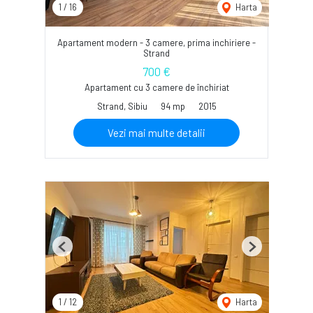
1
/
16
Harta
Apartament modern - 3 camere, prima inchiriere -
Strand
700 €
Apartament cu 3 camere de închiriat
Strand, Sibiu
94 mp
2015
Vezi mai multe detalii
Previous
Next
1
/
12
Harta