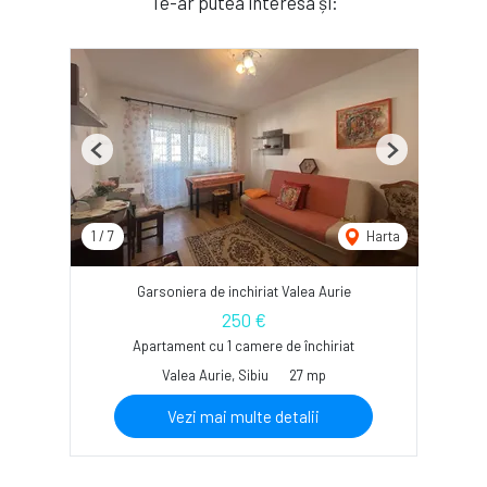
Te-ar putea interesa și:
Previous
Next
1
/
7
Harta
Garsoniera de inchiriat Valea Aurie
250 €
Apartament cu 1 camere de închiriat
Valea Aurie, Sibiu
27 mp
Vezi mai multe detalii