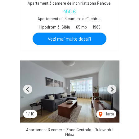
Apartament 3 camere de inchiriat zona Rahovei
450 €
Apartament cu 3 camere de închiriat
Hipodrom 3, Sibiu
65 mp
1985
Vezi mai multe detalii
Previous
Next
1
/
10
Harta
Apartament 3 camere, Zona Centrala - Bulevardul
Milea