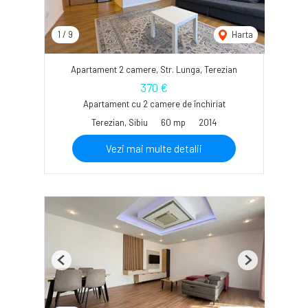
1
/
9
Harta
Apartament 2 camere, Str. Lunga, Terezian
370 €
Apartament cu 2 camere de închiriat
Terezian, Sibiu
60 mp
2014
Vezi mai multe detalii
Previous
Next