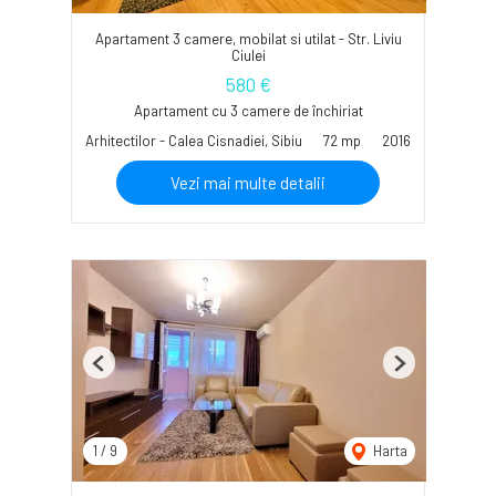
Apartament 3 camere, mobilat si utilat - Str. Liviu
Ciulei
580 €
Apartament cu 3 camere de închiriat
Arhitectilor - Calea Cisnadiei, Sibiu
72 mp
2016
Vezi mai multe detalii
Previous
Next
1
/
9
Harta