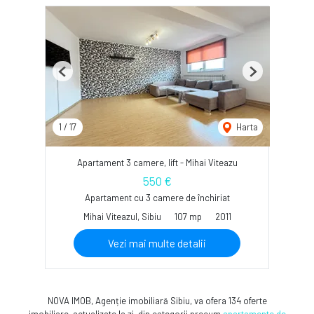
Previous
Next
1
/
17
Harta
Apartament 3 camere, lift - Mihai Viteazu
550 €
Apartament cu 3 camere de închiriat
Mihai Viteazul, Sibiu
107 mp
2011
Vezi mai multe detalii
NOVA IMOB, Agenție imobiliară Sibiu, va ofera 134 oferte
imobiliare, actualizate la zi, din categorii precum
apartamente de