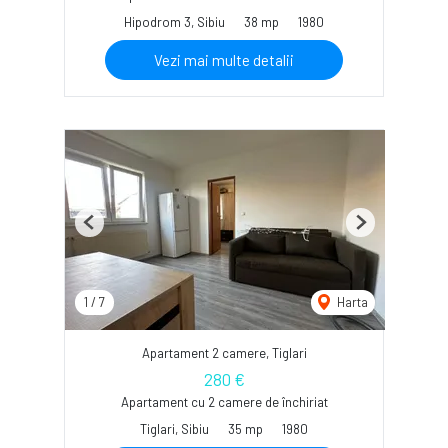
Hipodrom 3, Sibiu
38 mp
1980
Vezi mai multe detalii
Previous
Next
1
/
7
Harta
Apartament 2 camere, Tiglari
280 €
Apartament cu 2 camere de închiriat
Tiglari, Sibiu
35 mp
1980