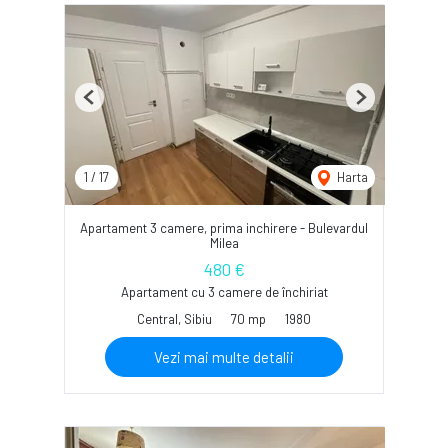
Previous
Next
1
/
17
Harta
Apartament 3 camere, prima inchirere - Bulevardul
Milea
480 €
Apartament cu 3 camere de închiriat
Central, Sibiu
70 mp
1980
Vezi mai multe detalii