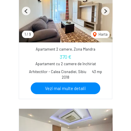
Previous
Next
1
/
9
Harta
Apartament 2 camere, Zona Mandra
370 €
Apartament cu 2 camere de închiriat
Arhitectilor - Calea Cisnadiei, Sibiu
43 mp
2018
Vezi mai multe detalii