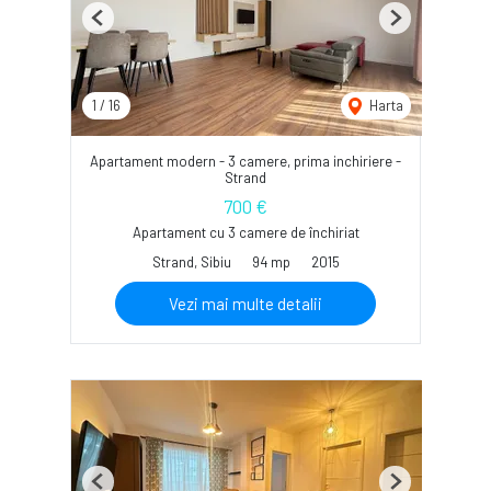
Previous
Next
1
/
16
Harta
Apartament modern - 3 camere, prima inchiriere -
Strand
700 €
Apartament cu 3 camere de închiriat
Strand, Sibiu
94 mp
2015
Vezi mai multe detalii
Previous
Next