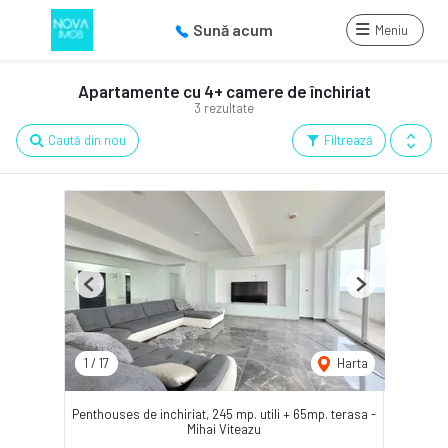
Sună acum
Meniu
Apartamente cu 4+ camere de închiriat
3 rezultate
Caută din nou
Filtrează
Previous
Next
1
/
17
Harta
Penthouses de inchiriat, 245 mp. utili + 65mp. terasa -
Mihai Viteazu