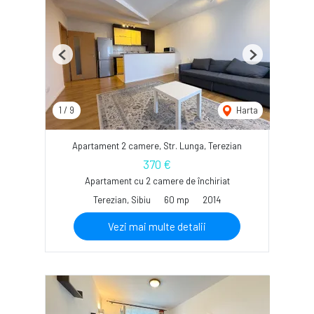
Previous
Next
1
/
9
Harta
Apartament 2 camere, Str. Lunga, Terezian
370 €
Apartament cu 2 camere de închiriat
Terezian, Sibiu
60 mp
2014
Vezi mai multe detalii