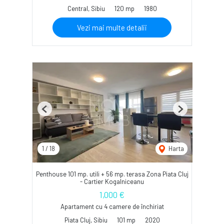
Central, Sibiu
120 mp
1980
Vezi mai multe detalii
Previous
Next
1
/
18
Harta
Penthouse 101 mp. utili + 56 mp. terasa Zona Piata Cluj
- Cartier Kogalniceanu
1,000 €
Apartament cu 4 camere de închiriat
Piata Cluj, Sibiu
101 mp
2020