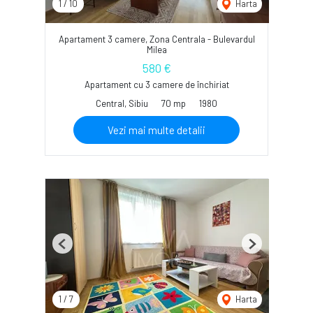
1
/
10
Harta
Apartament 3 camere, Zona Centrala - Bulevardul
Milea
580 €
Apartament cu 3 camere de închiriat
Central, Sibiu
70 mp
1980
Vezi mai multe detalii
Previous
Next
1
/
7
Harta