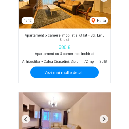
1
/
12
Harta
Apartament 3 camere, mobilat si utilat - Str. Liviu
Ciulei
580 €
Apartament cu 3 camere de închiriat
Arhitectilor - Calea Cisnadiei, Sibiu
72 mp
2016
Vezi mai multe detalii
Previous
Next