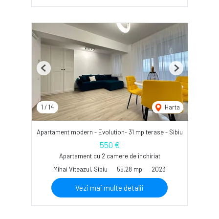
Previous
Next
1
/
14
Harta
Apartament modern - Evolution- 31 mp terase - Sibiu
550 €
Apartament cu 2 camere de închiriat
Mihai Viteazul, Sibiu
55.28 mp
2023
Vezi mai multe detalii