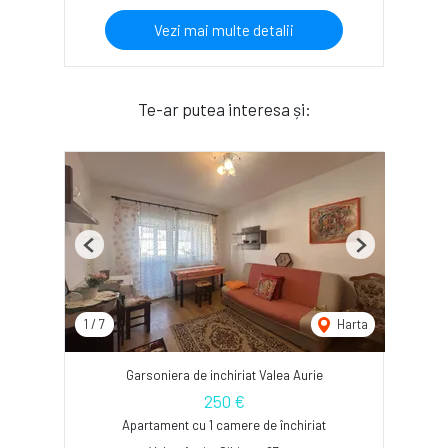
Vezi mai multe detalii
Te-ar putea interesa și:
Previous
Next
1
/
7
Harta
Garsoniera de inchiriat Valea Aurie
250 €
Apartament cu 1 camere de închiriat