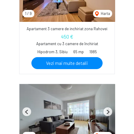
1
/
9
Harta
Apartament 3 camere de inchiriat zona Rahovei
450 €
Apartament cu 3 camere de închiriat
Hipodrom 3, Sibiu
65 mp
1985
Vezi mai multe detalii
Previous
Next