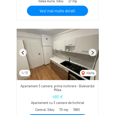
Valea Aurie, Sibiu
27 mp
Vezi mai multe detalii
Previous
Next
1
/
17
Harta
Apartament 3 camere, prima inchirere - Bulevardul
Milea
480 €
Apartament cu 3 camere de închiriat
Central, Sibiu
70 mp
1980