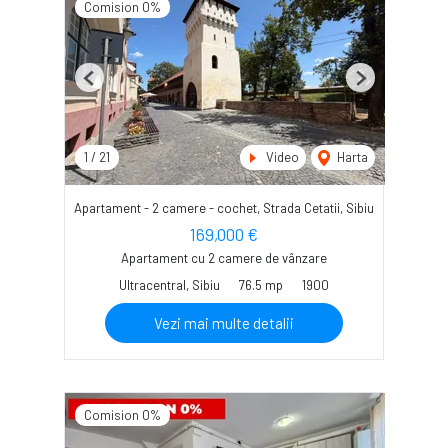
Comision 0%
Previous
Next
1
/
21
Video
Harta
Apartament - 2 camere - cochet, Strada Cetatii, Sibiu
169,000 €
Apartament cu 2 camere de vânzare
Ultracentral, Sibiu
76.5 mp
1900
Vezi mai multe detalii
Comision 0%