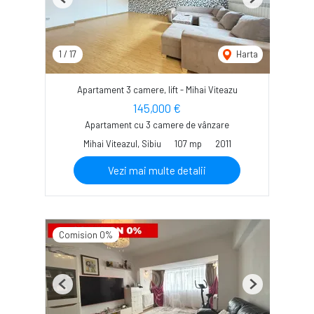
Previous
Next
1
/
17
Harta
Apartament 3 camere, lift - Mihai Viteazu
145,000 €
Apartament cu 3 camere de vânzare
Mihai Viteazul, Sibiu
107 mp
2011
Vezi mai multe detalii
Comision 0%
Previous
Next