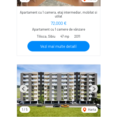
Apartament cu 1 camera, etaj intermediar, mobilat si
utilat
72,000 €
Apartament cu 1 camere de vânzare
Tilisca, Sibiu
47 mp
2011
Vezi mai multe detalii
Previous
Next
1
/
5
Harta