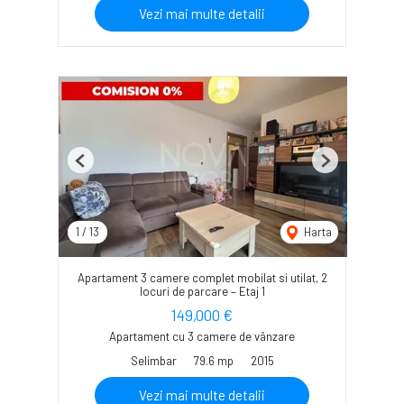
Vezi mai multe detalii
Previous
Next
1
/
13
Harta
Apartament 3 camere complet mobilat si utilat, 2
locuri de parcare – Etaj 1
149,000 €
Apartament cu 3 camere de vânzare
Selimbar
79.6 mp
2015
Vezi mai multe detalii