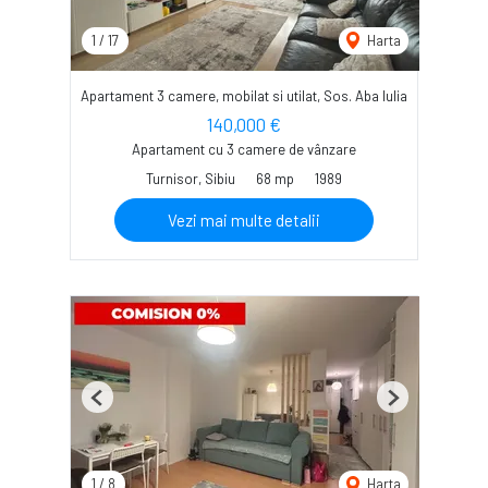
1
/
17
Harta
Apartament 3 camere, mobilat si utilat, Sos. Aba Iulia
140,000 €
Apartament cu 3 camere de vânzare
Turnisor, Sibiu
68 mp
1989
Vezi mai multe detalii
Previous
Next
1
/
8
Harta