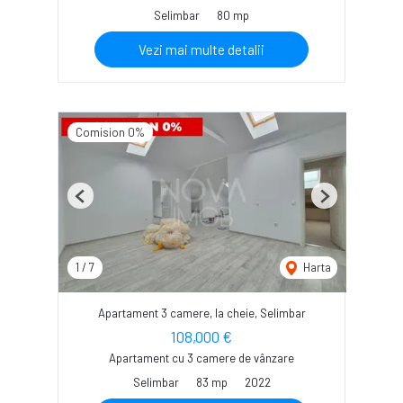
Selimbar
80 mp
Vezi mai multe detalii
Comision 0%
Previous
Next
1
/
7
Harta
Apartament 3 camere, la cheie, Selimbar
108,000 €
Apartament cu 3 camere de vânzare
Selimbar
83 mp
2022