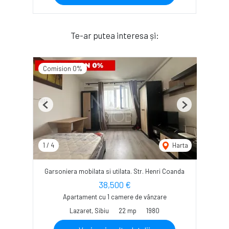
Te-ar putea interesa și:
Comision 0%
Previous
Next
1
/
4
Harta
Garsoniera mobilata si utilata. Str. Henri Coanda
38,500 €
Apartament cu 1 camere de vânzare
Lazaret, Sibiu
22 mp
1980