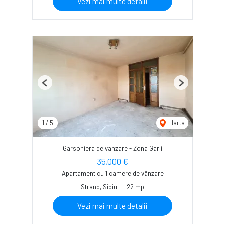
Vezi mai multe detalii
Previous
Next
1
/
5
Harta
Garsoniera de vanzare - Zona Garii
35,000 €
Apartament cu 1 camere de vânzare
Strand, Sibiu
22 mp
Vezi mai multe detalii