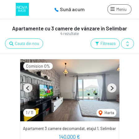
Sună acum
Meniu
Apartamente cu 3 camere de vânzare în Selimbar
4 rezultate
Caută din nou
Filtrează
Comision 0%
Previous
Next
1
/
11
Harta
Apartament 3 camere decomandat, etajul 1, Selimbar
140,000 €