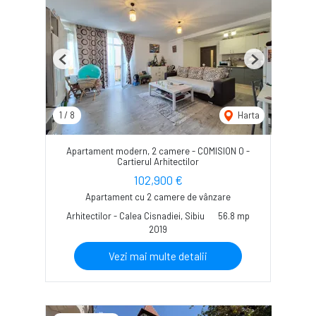
Previous
Next
1
/
8
Harta
Apartament modern, 2 camere - COMISION 0 -
Cartierul Arhitectilor
102,900 €
Apartament cu 2 camere de vânzare
Arhitectilor - Calea Cisnadiei, Sibiu
56.8 mp
2019
Vezi mai multe detalii