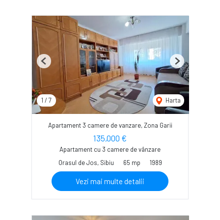
Previous
Next
1
/
7
Harta
Apartament 3 camere de vanzare, Zona Garii
135,000 €
Apartament cu 3 camere de vânzare
Orasul de Jos, Sibiu
65 mp
1989
Vezi mai multe detalii