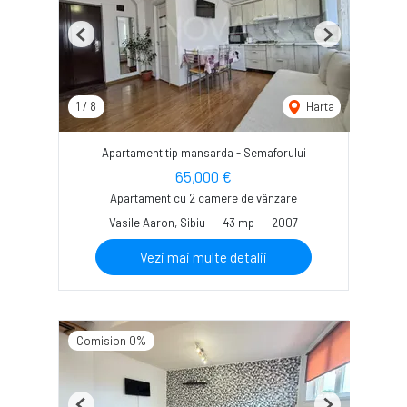
Previous
Next
1
/
8
Harta
Apartament tip mansarda - Semaforului
65,000 €
Apartament cu 2 camere de vânzare
Vasile Aaron, Sibiu
43 mp
2007
Vezi mai multe detalii
Comision 0%