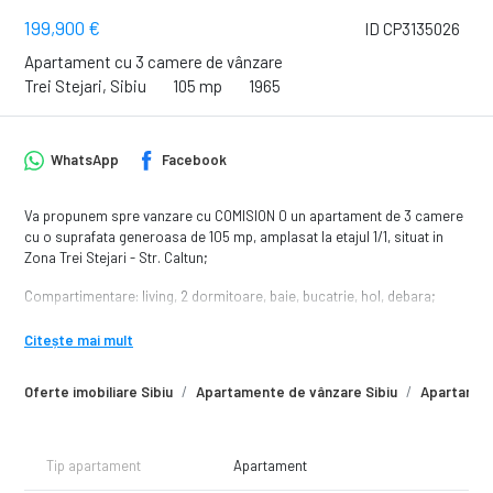
199,900 €
ID CP3135026
Apartament cu 3 camere de vânzare
Trei Stejari, Sibiu
105 mp
1965
WhatsApp
Facebook
Va propunem spre vanzare cu COMISION 0 un apartament de 3 camere
cu o suprafata generoasa de 105 mp, amplasat la etajul 1/1, situat in
Zona Trei Stejari - Str. Caltun;
Compartimentare: living, 2 dormitoare, baie, bucatrie, hol, debara;
Avantaje:
Citește mai mult
- mijloace de transport in comun;
- institutii de invatamantl
Oferte imobiliare Sibiu
Apartamente de vânzare Sibiu
Apartament
- magazine alimentare;
- acces facil catre toate punctele de interes;
Locuinta beneficiaza de o pivnita generoasa si spatiu de depozitare in
Tip apartament
Apartament
pod;