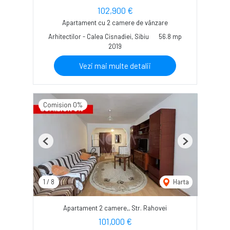
102,900 €
Apartament cu 2 camere de vânzare
Arhitectilor - Calea Cisnadiei, Sibiu
56.8 mp
2019
Vezi mai multe detalii
Comision 0%
Previous
Next
1
/
8
Harta
Apartament 2 camere,, Str. Rahovei
101,000 €