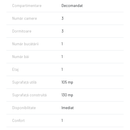
Compartimentare
Decomandat
Pret: 199.900 Euro - COMISION 0
Tel: 0749 244 824 - Georgiana
Număr camere
3
Dormitoare
3
Număr bucătării
1
Număr băi
1
Etaj
1
Suprafață utilă
105 mp
Suprafață construită
130 mp
Disponibilitate
Imediat
Confort
1