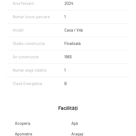
Anul finisării
2024
Număr locuri parcare
1
Imobil
Casă / Vilă
Stadiu construcție
Finalizată
An construcție
1965
Număr etaje clădire
1
Clasă Energetică
B
Facilități
Acoperiș
Apă
Apometre
Aragaz