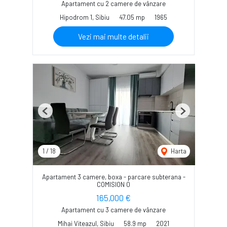
Apartament cu 2 camere de vânzare
Hipodrom 1, Sibiu
47.05 mp
1965
Vezi mai multe detalii
Previous
Next
1
/
18
Harta
Apartament 3 camere, boxa - parcare subterana -
COMISION 0
165,000 €
Apartament cu 3 camere de vânzare
Mihai Viteazul, Sibiu
58.9 mp
2021