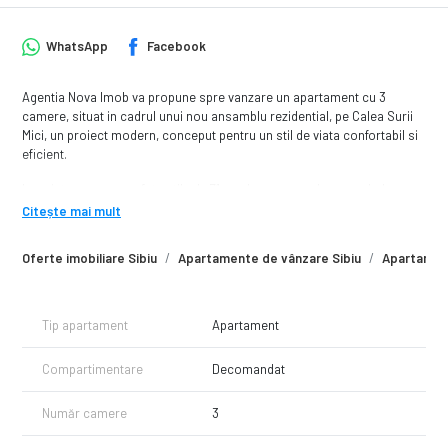
WhatsApp
Facebook
Agentia Nova Imob va propune spre vanzare un apartament cu 3
camere, situat in cadrul unui nou ansamblu rezidential, pe Calea Surii
Mici, un proiect modern, conceput pentru un stil de viata confortabil si
eficient.
Locuinta are o suprafata utila de 71 mp, la care se adauga un balcon,
fiind amplasata la parterul inalt al unui imobil cu regim de inaltime
Citește mai mult
P+4E+ER, aflat in curs de constructie.
Oferte imobiliare Sibiu
Apartamente de vânzare Sibiu
Apartament
Compartimentare: Living open-space cu bucatarie, Două dormitoare
confortabile fiecare cu dressing, Două băi pentru un plus de
funcționalitate, balcon
Tip apartament
Apartament
• Suprafață utilă: 71 mp
Compartimentare
Decomandat
Avantaje
- compartimentare moderna si eficienta;
- incalzire in pardoseala;
Număr camere
3
- centrala termica proprie;
- finisaje premium ale ansamblului;