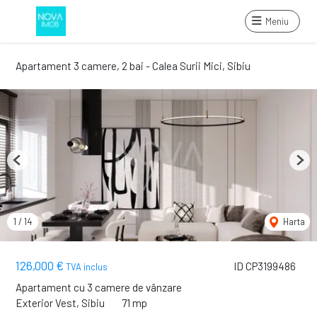
Meniu
Apartament 3 camere, 2 bai - Calea Surii Mici, Sibiu
Previous
Next
1
/
14
Harta
126,000 €
ID CP3199486
TVA inclus
Apartament cu 3 camere de vânzare
Exterior Vest, Sibiu
71 mp