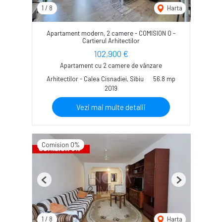
1
/
8
Harta
Apartament modern, 2 camere - COMISION 0 -
Cartierul Arhitectilor
102,900 €
Apartament cu 2 camere de vânzare
Arhitectilor - Calea Cisnadiei, Sibiu
56.8 mp
2019
Vezi mai multe detalii
Comision 0%
Previous
Next
1
/
8
Harta