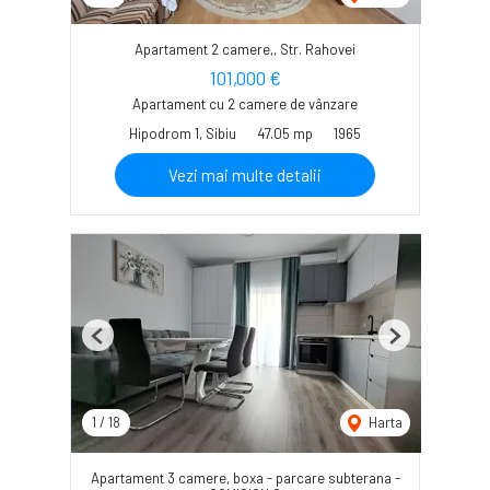
Apartament 2 camere,, Str. Rahovei
101,000 €
Apartament cu 2 camere de vânzare
Hipodrom 1, Sibiu
47.05 mp
1965
Vezi mai multe detalii
Previous
Next
1
/
18
Harta
Apartament 3 camere, boxa - parcare subterana -