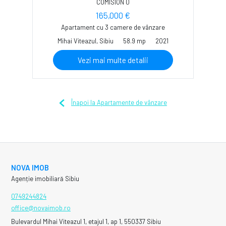
COMISION 0
165,000 €
Apartament cu 3 camere de vânzare
Mihai Viteazul, Sibiu
58.9 mp
2021
Vezi mai multe detalii
Înapoi la Apartamente de vânzare
NOVA IMOB
Agenție imobiliară Sibiu
0749244824
office@novaimob.ro
Bulevardul Mihai Viteazul 1, etajul 1, ap 1, 550337 Sibiu