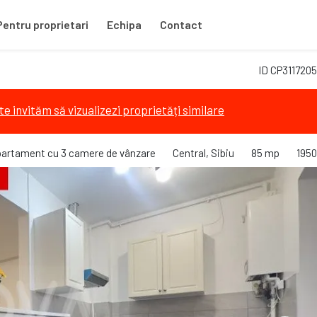
Pentru proprietari
Echipa
Contact
ID CP3117205
te invităm să vizualizezi proprietăți similare
artament cu 3 camere de vânzare
Central, Sibiu
85 mp
1950