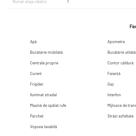
Număr etaje clădire
1
Fac
Apă
Apometre
Bucătărie mobilată
Bucătărie utilată
Centrală proprie
Contor căldură
Curent
Faianță
Frigider
Gaz
Iluminat stradal
Interfon
Mașină de spălat rufe
Mijloace de tra
Parchet
Străzi asfaltate
Vopsea lavabilă