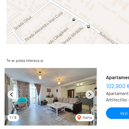
Te-ar putea interesa și:
Apartament
102,900 
Apartament 
Previous
Next
Arhitectilor 
Vezi
1
/
8
Harta