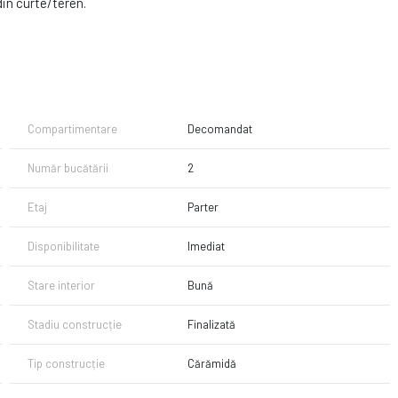
din curte/teren.
odern, bucatarie echipata, baie renovata
tate superioara, baie renovata, bucatarie utilata
i gresie moderne
Compartimentare
Decomandat
Număr bucătării
2
S)
Etaj
Parter
Disponibilitate
Imediat
Stare interior
Bună
Stadiu construcție
Finalizată
Tip construcție
Cărămidă