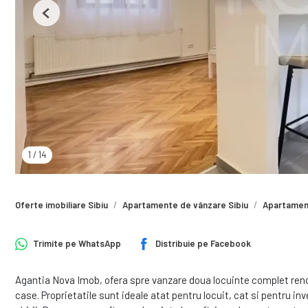
Previous
1
/
14
Oferte imobiliare Sibiu
Apartamente de vânzare Sibiu
Apartament
Trimite pe
WhatsApp
Distribuie pe
Facebook
Agantia Nova Imob, ofera spre vanzare doua locuinte complet renov
case. Proprietatile sunt ideale atat pentru locuit, cat si pentru inv