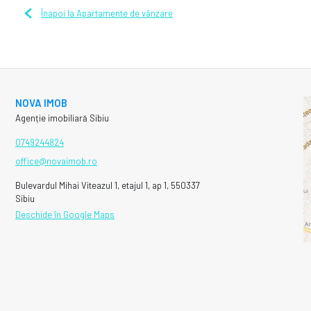
Înapoi la Apartamente de vânzare
NOVA IMOB
Agenție imobiliară Sibiu
0749244824
office@novaimob.ro
Bulevardul Mihai Viteazul 1, etajul 1, ap 1, 550337
Sibiu
Deschide în Google Maps