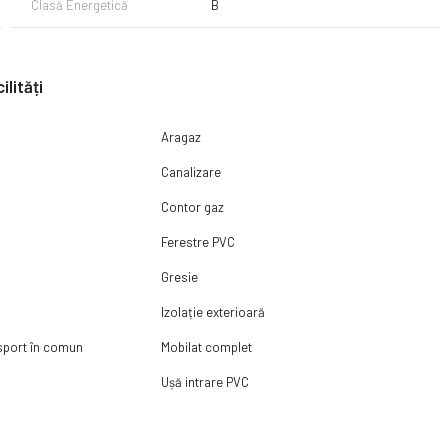
Clasă Energetică
B
ilități
Aragaz
Canalizare
Contor gaz
Ferestre PVC
Gresie
Izolație exterioară
nsport în comun
Mobilat complet
Ușă intrare PVC