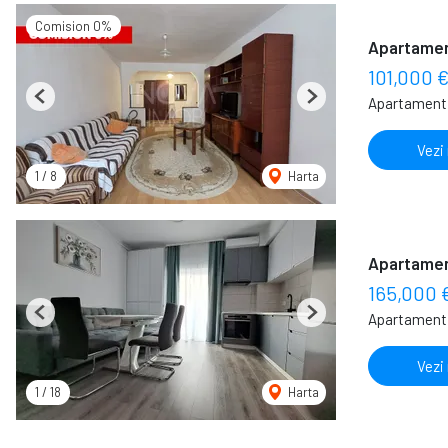
Comision 0%
Apartament
101,000 
Apartament 
Previous
Next
Vezi
1
/
8
Harta
Apartamen
165,000 
Apartament 
Previous
Next
Vezi
1
/
18
Harta