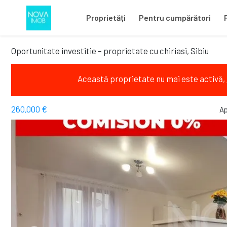
Proprietăți
Pentru cumpărători
Oportunitate investitie – proprietate cu chiriasi, Sibiu
Această proprietate nu mai este activă,
260,000 €
Ap