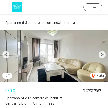
Meniu
Apartament 3 camere, decomandat - Central
Previous
Next
1
/
11
Harta
580 €
ID CP3117187
Apartament cu 3 camere de închiriat
Central, Sibiu
70 mp
1998