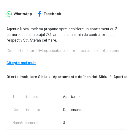
WhatsApp
Facebook
Agentia Nova Imob va propune spre inchiriere un apartament cu 3
camere, situat la etajul 2/3, amplasat la 5 min de centrul orasului.
respectiv Str. Stefan cel Mare.
Compartimentare: living, bucatarie, 2 dormitoare, baie, hol, balcon;
Avantaje:
Citește mai mult
- mijloace de transport in comun ( 2, 11, 112 );
- institutii de invatamant ( Gimnaziala nr. 4 );
Oferte imobiliare Sibiu
Apartamente de închiriat Sibiu
Apartament
- acces facil catre toate punctele de interes;
Pret: 580 Euro/luna + garantie;
Tel: 0749 244 824 - Georgiana
Tip apartament
Apartament
*Se percepe comision agentie - 50% din prima luna de chirie!
Compartimentare
Decomandat
*Perioada contractuala: Minim 12 luni!
*Nu sunt acceptate animalele de companie.
Număr camere
3