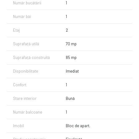
Număr bucătării
1
Număr băi
1
Etaj
2
Suprafață utilă
70 mp
Suprafață construită
85 mp
Disponibilitate
Imediat
Confort
1
Stare interior
Bună
Număr balcoane
1
Imobil
Bloc de apart.