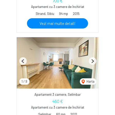
700 €
Apartament cu 3 camere de închiriat
Strand, Sibiu
94 mp
2015
Vezi mai multe detalii
Previous
Next
1
/
9
Harta
Apartament 3 camere, Selimbar
460 €
Apartament cu 3 camere de închiriat
Selimbar
60 mp
2021