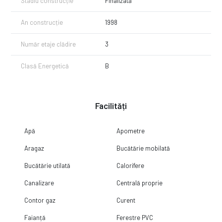
Stadiu construcție
Finalizată
An construcție
1998
Număr etaje clădire
3
Clasă Energetică
B
Facilități
Apă
Apometre
Aragaz
Bucătărie mobilată
Bucătărie utilată
Calorifere
Canalizare
Centrală proprie
Contor gaz
Curent
Faianță
Ferestre PVC