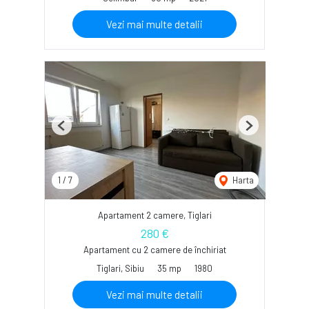
Vezi mai multe detalii
Previous
Next
1
/
7
Harta
Apartament 2 camere, Tiglari
280 €
Apartament cu 2 camere de închiriat
Tiglari, Sibiu
35 mp
1980
Vezi mai multe detalii