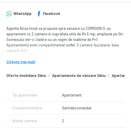
WhatsApp
Facebook
Agentia Nova Imob va propune spre vanzare cu COMISION 0, un
apartament cu 2 camere in suprafata utila de 84.5 mp, amplasat pe Str.
Somesului intr-o cladire cu un regim de inaltime de P+1.
Apartamentul este compartimentat astfel: 2 camere, bucatarie, baie,
camara, hol;
Avantaje:
Citește mai mult
- teren de 150 mp cota parte;
- zona linistita;
Oferte imobiliare Sibiu
Apartamente de vânzare Sibiu
Apartament
- spatiu pretabil pentru cabinet, birouri;
- zona centrala;
Pret: 167.000 Euro - COMISON 0
Tip apartament
Apartament
Tel: 0749 244 824 - Georgiana
Compartimentare
Semidecomandat
Număr camere
2