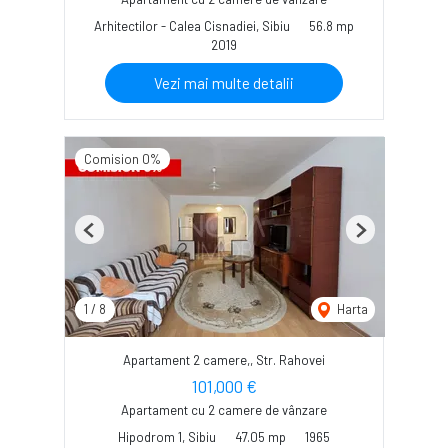
Arhitectilor - Calea Cisnadiei, Sibiu
56.8 mp
2019
Vezi mai multe detalii
Comision 0%
Previous
Next
1
/
8
Harta
Apartament 2 camere,, Str. Rahovei
101,000 €
Apartament cu 2 camere de vânzare
Hipodrom 1, Sibiu
47.05 mp
1965