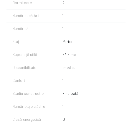
Dormitoare
2
Număr bucătării
1
Număr băi
1
Etaj
Parter
Suprafață utilă
84.5 mp
Disponibilitate
Imediat
Confort
1
Stadiu construcție
Finalizată
Număr etaje clădire
1
Clasă Energetică
D