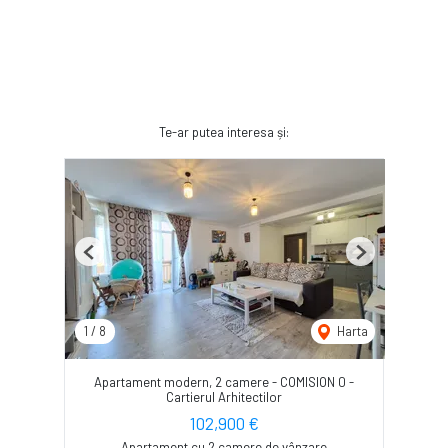
Te-ar putea interesa și:
Previous
Next
1
/
8
Harta
Apartament modern, 2 camere - COMISION 0 -
Cartierul Arhitectilor
102,900 €
Apartament cu 2 camere de vânzare