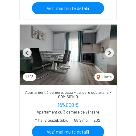
Vezi mai multe detalii
Previous
Next
1
/
18
Harta
Apartament 3 camere, boxa - parcare subterana -
COMISION 0
165,000 €
Apartament cu 3 camere de vânzare
Mihai Viteazul, Sibiu
58.9 mp
2021
Vezi mai multe detalii