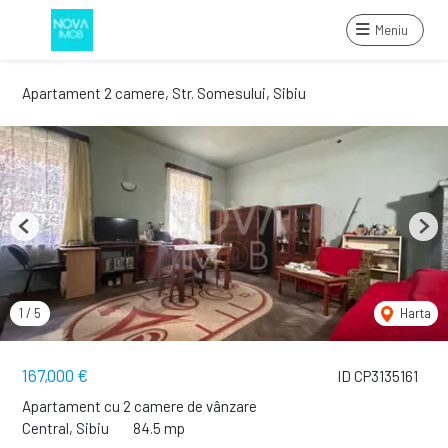
Meniu
Apartament 2 camere, Str. Somesului, Sibiu
Previous
Next
1
/
5
Harta
167,000 €
ID CP3135161
Apartament cu 2 camere de vânzare
Central, Sibiu
84.5 mp